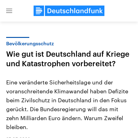
Close
menu
Bevölkerungsschutz
Themen
Wie gut ist Deutschland auf Kriege
und Katastrophen vorbereitet?
Eine veränderte Sicherheitslage und der
voranschreitende Klimawandel haben Defizite
beim Zivilschutz in Deutschland in den Fokus
Landtagswahl Sachsen-Anhalt
USA
gerückt. Die Bundesregierung will das mit
2026
Aktuelle Beiträge, Analys
zehn Milliarden Euro ändern. Warum Zweifel
Alle Informationen
Hintergründe
Sachsen-Anhalt wählt am 6.
Wirtschaftlich und militäri
bleiben.
September 2026 einen neuen
gehören die Vereinigten S
Landtag. Seit 2021 wird das
den mächtigsten Ländern 
Bundesland von einer Koalition aus
mit großem Einfluss auf d