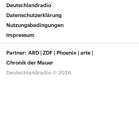
Deutschlandradio
Themen-Schwerpunkte
Nachrichten App
Deutschlandradio
Veranstaltungen
Presse
Frequenzen
Datenschutzerklärung
Musikliste
Ausbildung und Karriere
Nutzungsbedingungen
RSS
Transparenz
Impressum
Korrekturen
Barrierefreiheit
Partner
ARD
|
ZDF
|
Phoenix
|
arte
|
Chronik der Mauer
Deutschlandradio © 2026