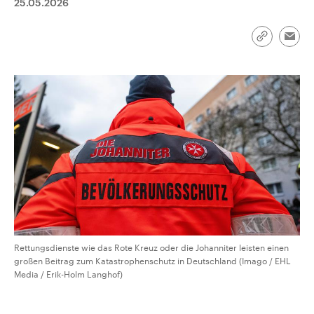
25.05.2026
CDU, SPD und FDP regiert.-
aktuelle Weltgeschehen.
Umfragen, Prognosen,
Wahlprogramme, aktuelle Berichte
Sendungen
Programm
Podcasts
Link
und Hintergründe zu den Parteien
Emai
kopieren/te
und Kandidaten der anstehenden
Wahl.
Audio-Archiv
Rettungsdienste wie das Rote Kreuz oder die Johanniter leisten einen
großen Beitrag zum Katastrophenschutz in Deutschland (Imago / EHL
Media / Erik-Holm Langhof)