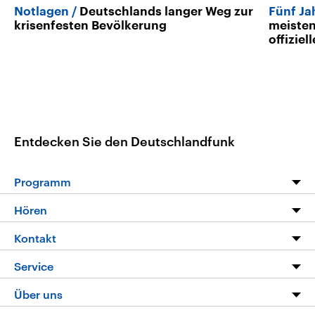
Notlagen
Deutschlands langer Weg zur
Fünf Ja
krisenfesten Bevölkerung
meisten
offizie
Entdecken Sie den Deutschlandfunk
Programm
Programm
Hören
Alle Sendungen
Livestream
Kontakt
Die Nachrichten
Audios
Hörerservice
Service
Nachrichtenleicht
Podcasts
Social Media
FAQ
Über uns
Neue Beiträge auf dlf.de
Deutschlandfunk App
Newsletter