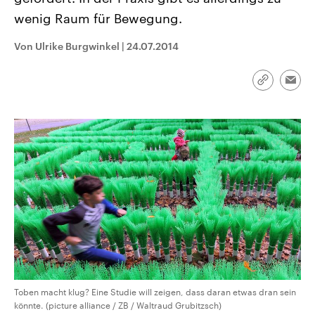
CDU, SPD und FDP regiert.-
aktuelle Weltgeschehen.
wenig Raum für Bewegung.
Umfragen, Prognosen,
Wahlprogramme, aktuelle Berichte
Sendungen
Programm
Podcasts
und Hintergründe zu den Parteien
Von Ulrike Burgwinkel
|
24.07.2014
und Kandidaten der anstehenden
Wahl.
Audio-Archiv
Link
Emai
kopieren/te
Toben macht klug? Eine Studie will zeigen, dass daran etwas dran sein
könnte. (picture alliance / ZB / Waltraud Grubitzsch)