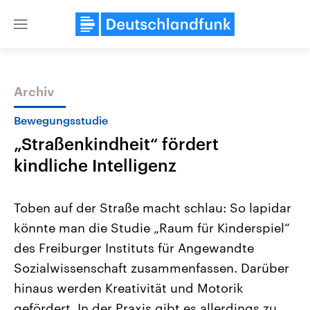
Close
menu
Archiv
Themen
Bewegungsstudie
„Straßenkindheit“ fördert
kindliche Intelligenz
Toben auf der Straße macht schlau: So lapidar
könnte man die Studie „Raum für Kinderspiel“
Landtagswahl Sachsen-Anhalt
USA
des Freiburger Instituts für Angewandte
2026
Aktuelle Beiträge, Analys
Alle Informationen
Hintergründe
Sozialwissenschaft zusammenfassen. Darüber
Sachsen-Anhalt wählt am 6.
Wirtschaftlich und militäri
September 2026 einen neuen
gehören die Vereinigten S
hinaus werden Kreativität und Motorik
Landtag. Seit 2021 wird das
den mächtigsten Ländern 
gefördert. In der Praxis gibt es allerdings zu
Bundesland von einer Koalition aus
mit großem Einfluss auf d