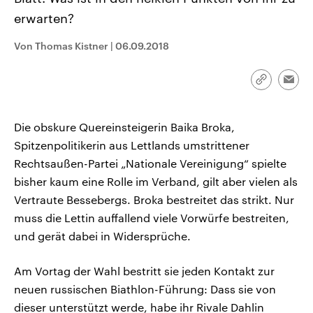
CDU, SPD und FDP regiert.-
aktuelle Weltgeschehen.
erwarten?
Umfragen, Prognosen,
Wahlprogramme, aktuelle Berichte
Sendungen
Programm
Podcasts
und Hintergründe zu den Parteien
Von Thomas Kistner
|
06.09.2018
und Kandidaten der anstehenden
Wahl.
Audio-Archiv
Link
Emai
kopieren/te
Die obskure Quereinsteigerin Baika Broka,
Spitzenpolitikerin aus Lettlands umstrittener
Rechtsaußen-Partei „Nationale Vereinigung“ spielte
bisher kaum eine Rolle im Verband, gilt aber vielen als
Vertraute Bessebergs. Broka bestreitet das strikt. Nur
muss die Lettin auffallend viele Vorwürfe bestreiten,
und gerät dabei in Widersprüche.
Am Vortag der Wahl bestritt sie jeden Kontakt zur
neuen russischen Biathlon-Führung: Dass sie von
dieser unterstützt werde, habe ihr Rivale Dahlin