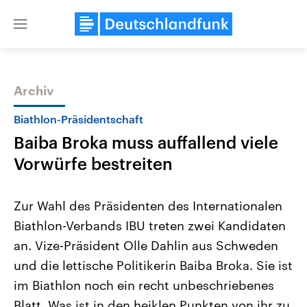
Close
menu
Archiv
Themen
Biathlon-Präsidentschaft
Baiba Broka muss auffallend viele
Vorwürfe bestreiten
Zur Wahl des Präsidenten des Internationalen
Biathlon-Verbands IBU treten zwei Kandidaten
Landtagswahl Sachsen-Anhalt
USA
an. Vize-Präsident Olle Dahlin aus Schweden
2026
Aktuelle Beiträge, Analys
Alle Informationen
Hintergründe
und die lettische Politikerin Baiba Broka. Sie ist
Sachsen-Anhalt wählt am 6.
Wirtschaftlich und militäri
September 2026 einen neuen
gehören die Vereinigten S
im Biathlon noch ein recht unbeschriebenes
Landtag. Seit 2021 wird das
den mächtigsten Ländern 
Blatt. Was ist in den heiklen Punkten von ihr zu
Bundesland von einer Koalition aus
mit großem Einfluss auf d