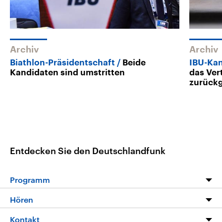
Archiv
Archiv
Biathlon-Präsidentschaft
Beide
IBU-Kan
Kandidaten sind umstritten
das Ver
zurück
Entdecken Sie den Deutschlandfunk
Programm
Programm
Hören
Alle Sendungen
Livestream
Kontakt