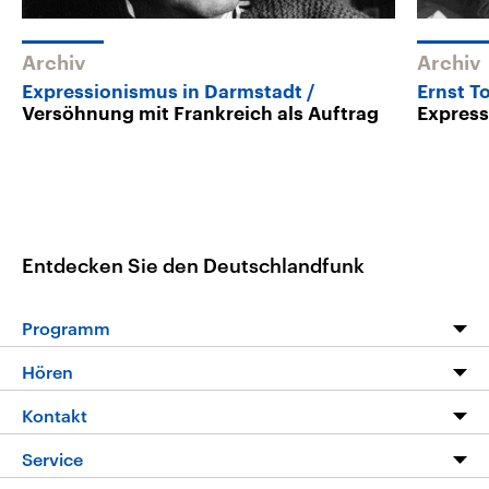
Archiv
Archiv
Expressionismus in Darmstadt
Ernst To
Versöhnung mit Frankreich als Auftrag
Expres
Entdecken Sie den Deutschlandfunk
Programm
Programm
Hören
Alle Sendungen
Livestream
Kontakt
Die Nachrichten
Audios
Hörerservice
Service
Nachrichtenleicht
Podcasts
Social Media