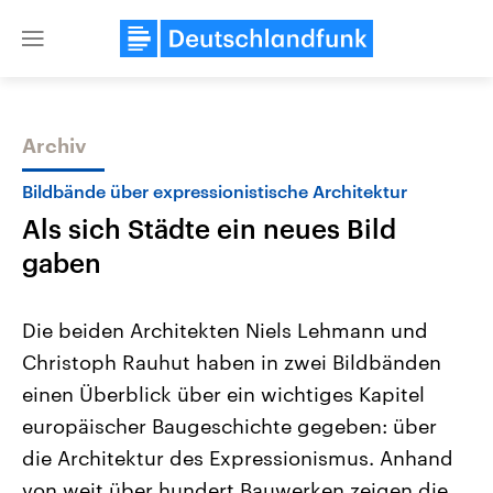
Close
menu
Archiv
Themen
Bildbände über expressionistische Architektur
Als sich Städte ein neues Bild
gaben
Die beiden Architekten Niels Lehmann und
Christoph Rauhut haben in zwei Bildbänden
USA
Nahostkonflikt
einen Überblick über ein wichtiges Kapitel
Aktuelle Beiträge, Analysen und
Aktuelle Lage und Hinter
Der Überfall der palästine
Hintergründe
europäischer Baugeschichte gegeben: über
Wirtschaftlich und militärisch
Terrororganisation Hamas
gehören die Vereinigten Staaten zu
Oktober 2023 auf Israel ha
die Architektur des Expressionismus. Anhand
den mächtigsten Ländern der Erde,
Region wieder die Gewalt 
von weit über hundert Bauwerken zeigen die
mit großem Einfluss auf das
Israel möchte die Hamas z