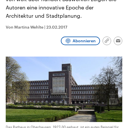
aktuelle Weltgeschehen.
Diese wird wie die Hisboll
Autoren eine innovative Epoche der
Libanon vom Iran unterstüt
Architektur und Stadtplanung.
Sendungen
Programm
Podcasts
Von Martina Wehlte
|
23.02.2017
Audio-Archiv
Abonnieren
Link
Emai
kopieren/te
Das Rathaus in Oberhausen, 1927-30 gebaut, ist ein gutes Beispiel für