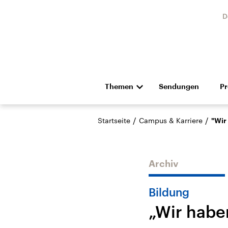
D
Themen
Sendungen
P
Die Nachrichten
Politik
/
/
Startseite
Campus & Karriere
"Wir
Hörspiel und Feature
Musik
Archiv
Bildung
„Wir habe
Landtagswahl Sachsen-
USA
Anhalt 2026
Aktuel