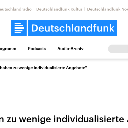
eutschlandradio
Deutschlandfunk Kultur
Deutschlandfunk No
rogramm
Podcasts
Audio-Archiv
Wirtschaft
Wissen
Kultur
Europa
Gesellschaf
 haben zu wenige individualisierte Angebote"
n zu wenige individualisiert
Nahostkonflikt
Iran
le Beiträge,
Aktuelle Lage und
Aktuelle Lage und