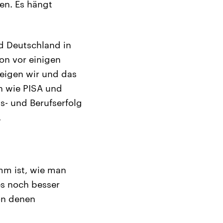
en. Es hängt
nd Deutschland in
on vor einigen
 zeigen wir und das
en wie PISA und
s- und Berufserfolg
.
imm ist, wie man
es noch besser
on denen