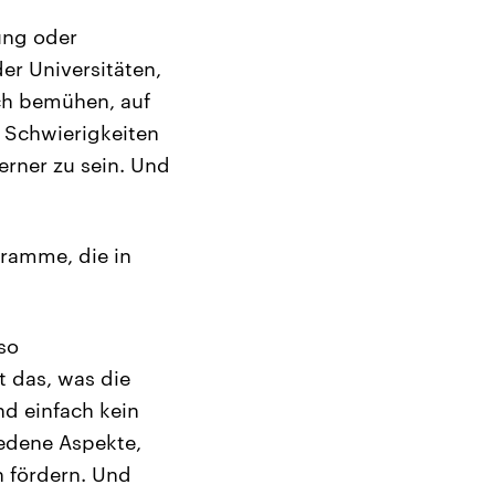
ung oder
er Universitäten,
ch bemühen, auf
 Schwierigkeiten
rner zu sein. Und
ramme, die in
lso
 das, was die
nd einfach kein
edene Aspekte,
n fördern. Und