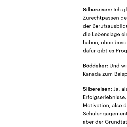
Silbereisen:
Ich gl
Zurechtpassen der
der Berufsausbil
die Lebenslage ei
haben, ohne beson
dafür gibt es Pro
Böddeker:
Und wie
Kanada zum Beispi
Silbereisen:
Ja, al
Erfolgserlebnisse
Motivation, also d
Schulengagement.
aber der Grundtat