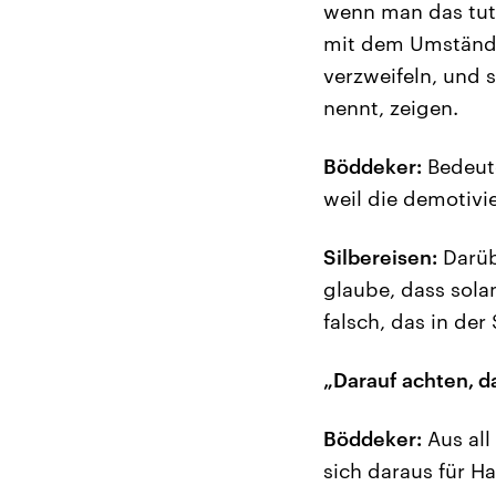
wenn man das tut,
mit dem Umstände
verzweifeln, und 
nennt, zeigen.
Böddeker:
Bedeute
weil die demotivi
Silbereisen:
Darübe
glaube, dass sola
falsch, das in de
„Darauf achten, d
Böddeker:
Aus all
sich daraus für H