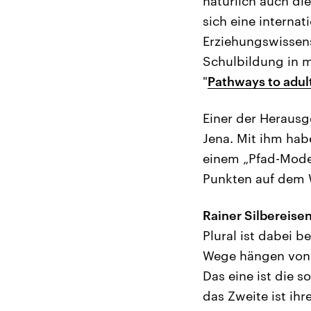
natürlich auch di
sich eine interna
Erziehungswissens
Schulbildung in m
"
Pathways to adu
Einer der Herausge
Jena. Mit ihm hab
einem „Pfad-Mode
Punkten auf dem W
Rainer Silbereisen
Plural ist dabei b
Wege hängen von 
Das eine ist die s
das Zweite ist ih