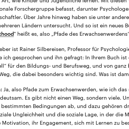
e Art, wie Kinder und Jugendliche lernen. Mit diese
tionale Forschergruppe befasst, darunter Psycholog
chaftler. Über Jahre hinweg haben sie unter ander
ehreren Ländern untersucht. Und so ist ein neues 
lthood
" heißt es, also „Pfade des Erwachsenwerdens“
ber ist Rainer Silbereisen, Professor für Psychologi
e ich gesprochen und ihn gefragt: In Ihrem Buch ist
ll“ für den Bildungs- und Berufsweg, und von ganz
eg, die dabei besonders wichtig sind. Was ist dam
:
Ja, also Pfade zum Erwachsenwerden, wie ich das
edeutsam. Es gibt nicht einen Weg, sondern viele. U
bestimmten Bedingungen ab, und dazu gehören dr
oziale Ungleichheit und die soziale Lage, in der die
re Motivation, ihr Engagement, sich mit Lernen zu be