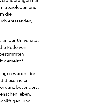
n Veränderungen hat
en, Soziologen und
em die
Buch entstanden,
.
e an der Universität
 die Rede von
 bestimmten
it gemeint?
 sagen würde, der
nd diese vielen
ei ganz besonders:
 Menschen leben,
schäftigen, und