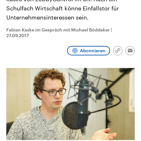
CDU, SPD und FDP regiert.-
aktuelle Weltgeschehen.
Schulfach Wirtschaft könne Einfallstor für
Umfragen, Prognosen,
Wahlprogramme, aktuelle Berichte
Unternehmensinteressen sein.
Sendungen
Programm
Podcasts
und Hintergründe zu den Parteien
und Kandidaten der anstehenden
Wahl.
Fabian Kaske im Gespräch mit Michael Böddeker
|
Audio-Archiv
27.09.2017
Abonnieren
Link
Emai
kopieren/te