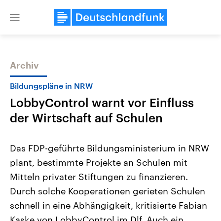
Close
menu
Archiv
Themen
Bildungspläne in NRW
LobbyControl warnt vor Einfluss
der Wirtschaft auf Schulen
Das FDP-geführte Bildungsministerium in NRW
plant, bestimmte Projekte an Schulen mit
Landtagswahl Sachsen-Anhalt
USA
Mitteln privater Stiftungen zu finanzieren.
2026
Aktuelle Beiträge, Analys
Alle Informationen
Hintergründe
Durch solche Kooperationen gerieten Schulen
Sachsen-Anhalt wählt am 6.
Wirtschaftlich und militäri
September 2026 einen neuen
gehören die Vereinigten S
schnell in eine Abhängigkeit, kritisierte Fabian
Landtag. Seit 2021 wird das
den mächtigsten Ländern 
Kaske von LobbyControl im Dlf. Auch ein
Bundesland von einer Koalition aus
mit großem Einfluss auf d