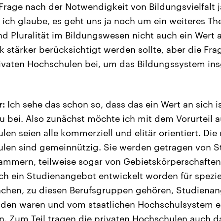
 Frage nach der Notwendigkeit von Bildungsvielfalt j
 ich glaube, es geht uns ja noch um ein weiteres Th
nd Pluralität im Bildungswesen nicht auch ein Wert a
k stärker berücksichtigt werden sollte, aber die Frag
rivaten Hochschulen bei, um das Bildungssystem in
r:
Ich sehe das schon so, dass das ein Wert an sich is
zu bei. Also zunächst möchte ich mit dem Vorurteil 
en seien alle kommerziell und elitär orientiert. Die
len sind gemeinnützig. Sie werden getragen von S
mmern, teilweise sogar von Gebietskörperschaften
fach ein Studienangebot entwickelt worden für spezie
nchen, zu diesen Berufsgruppen gehören, Studienan
nden waren und vom staatlichen Hochschulsystem ei
 Zum Teil tragen die privaten Hochschulen auch da