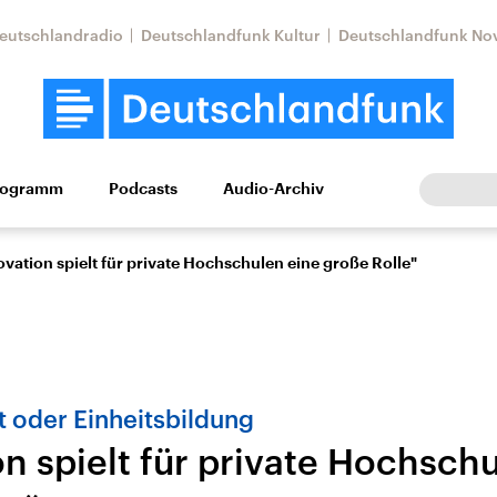
eutschlandradio
Deutschlandfunk Kultur
Deutschlandfunk No
rogramm
Podcasts
Audio-Archiv
Wirtschaft
Wissen
Kultur
Europa
Gesellschaf
ovation spielt für private Hochschulen eine große Rolle"
lt oder Einheitsbildung
n spielt für private Hochsch
Nahostkonflikt
Iran
le Beiträge,
Aktuelle Lage und
Aktuelle Lage und