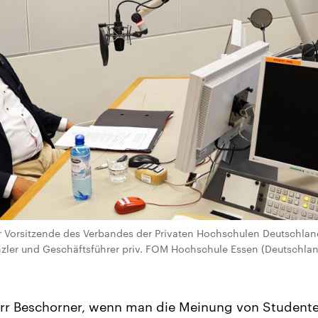
er Vorsitzende des Verbandes der Privaten Hochschulen Deutschlands
zler und Geschäftsführer priv. FOM Hochschule Essen (Deutschlan
rr Beschorner, wenn man die Meinung von Studente