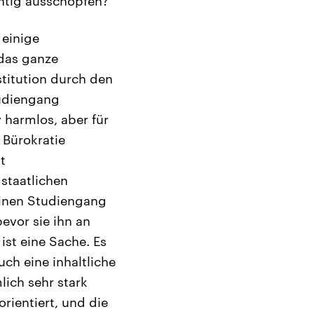
htig ausschöpfen?
 einige
 das ganze
stitution durch den
tudiengang
v harmlos, aber für
 Bürokratie
t
staatlichen
einen Studiengang
bevor sie ihn an
ist eine Sache. Es
ch eine inhaltliche
lich sehr stark
orientiert, und die