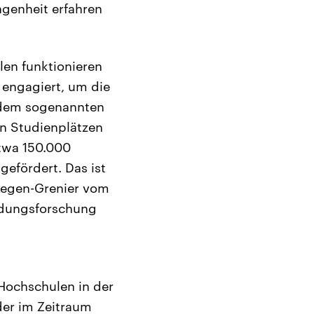
ngenheit erfahren
en funktionieren
l engagiert, um die
i dem sogenannten
n Studienplätzen
etwa 150.000
efördert. Das ist
onegen-Grenier vom
ildungsforschung
Hochschulen in der
der im Zeitraum