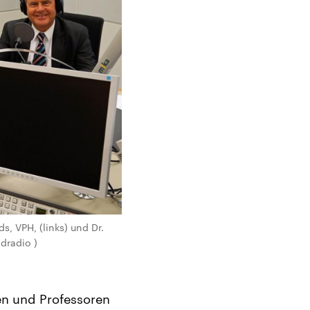
, VPH, (links) und Dr.
dradio )
n und Professoren