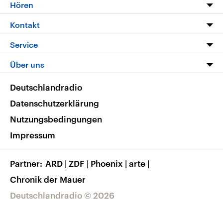
Programm
Hören
Alle Sendungen
Livestream
Kontakt
Die Nachrichten
Audios
Hörerservice
Service
Nachrichtenleicht
Podcasts
Social Media
FAQ
Über uns
Neue Beiträge auf dlf.de
Deutschlandfunk App
Newsletter
Deutschlandradio
Themen-Schwerpunkte
Nachrichten App
Deutschlandradio
Veranstaltungen
Presse
Frequenzen
Datenschutzerklärung
Musikliste
Ausbildung und Karriere
Nutzungsbedingungen
RSS
Transparenz
Impressum
Korrekturen
Barrierefreiheit
Partner
ARD
|
ZDF
|
Phoenix
|
arte
|
Chronik der Mauer
Deutschlandradio © 2026