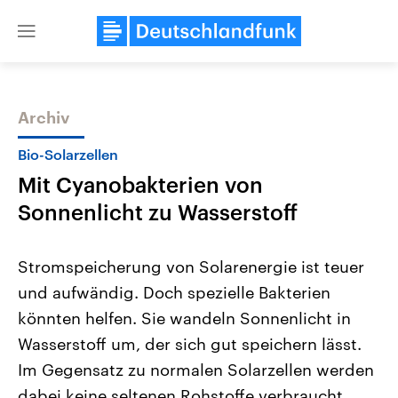
Close
menu
Archiv
Themen
Bio-Solarzellen
Mit Cyanobakterien von
Sonnenlicht zu Wasserstoff
Stromspeicherung von Solarenergie ist teuer
und aufwändig. Doch spezielle Bakterien
Landtagswahl Sachsen-Anhalt
USA
könnten helfen. Sie wandeln Sonnenlicht in
2026
Aktuelle Beiträge, Analys
Alle Informationen
Hintergründe
Wasserstoff um, der sich gut speichern lässt.
Sachsen-Anhalt wählt am 6.
Wirtschaftlich und militäri
September 2026 einen neuen
gehören die Vereinigten S
Im Gegensatz zu normalen Solarzellen werden
Landtag. Seit 2021 wird das
den mächtigsten Ländern 
dabei keine seltenen Rohstoffe verbraucht.
Bundesland von einer Koalition aus
mit großem Einfluss auf d