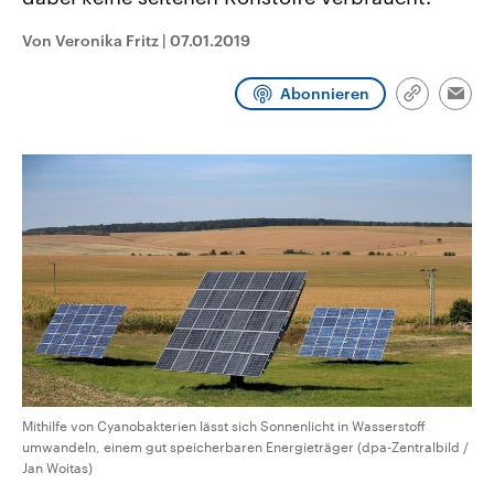
CDU, SPD und FDP regiert.-
aktuelle Weltgeschehen.
Umfragen, Prognosen,
Von Veronika Fritz
|
07.01.2019
Wahlprogramme, aktuelle Berichte
Sendungen
Programm
Podcasts
und Hintergründe zu den Parteien
und Kandidaten der anstehenden
Abonnieren
Wahl.
Link
Emai
kopieren/te
Audio-Archiv
Mithilfe von Cyanobakterien lässt sich Sonnenlicht in Wasserstoff
umwandeln, einem gut speicherbaren Energieträger (dpa-Zentralbild /
Jan Woitas)