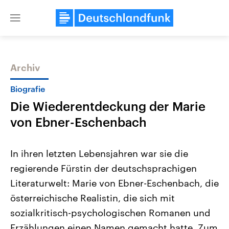
Close
menu
Archiv
Themen
Biografie
Die Wiederentdeckung der Marie
von Ebner-Eschenbach
In ihren letzten Lebensjahren war sie die
regierende Fürstin der deutschsprachigen
Landtagswahl Sachsen-Anhalt
USA
Literaturwelt: Marie von Ebner-Eschenbach, die
2026
Aktuelle Beiträge, Analys
Alle Informationen
Hintergründe
österreichische Realistin, die sich mit
Sachsen-Anhalt wählt am 6.
Wirtschaftlich und militäri
September 2026 einen neuen
gehören die Vereinigten S
sozialkritisch-psychologischen Romanen und
Landtag. Seit 2021 wird das
den mächtigsten Ländern 
Erzählungen einen Namen gemacht hatte. Zum
Bundesland von einer Koalition aus
mit großem Einfluss auf d