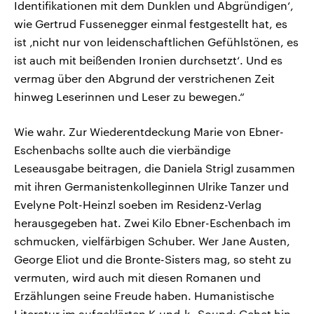
Identifikationen mit dem Dunklen und Abgründigen‘,
wie Gertrud Fussenegger einmal festgestellt hat, es
ist ‚nicht nur von leidenschaftlichen Gefühlstönen, es
ist auch mit beißenden Ironien durchsetzt‘. Und es
vermag über den Abgrund der verstrichenen Zeit
hinweg Leserinnen und Leser zu bewegen.“
Wie wahr. Zur Wiederentdeckung Marie von Ebner-
Eschenbachs sollte auch die vierbändige
Leseausgabe beitragen, die Daniela Strigl zusammen
mit ihren Germanistenkolleginnen Ulrike Tanzer und
Evelyne Polt-Heinzl soeben im Residenz-Verlag
herausgegeben hat. Zwei Kilo Ebner-Eschenbach im
schmucken, vielfärbigen Schuber. Wer Jane Austen,
George Eliot und die Bronte-Sisters mag, so steht zu
vermuten, wird auch mit diesen Romanen und
Erzählungen seine Freude haben. Humanistische
Literatur im aufgeklärten K.und-k.-Sound: Gehet hin