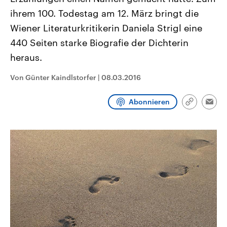
CDU, SPD und FDP regiert.-
aktuelle Weltgeschehen.
ihrem 100. Todestag am 12. März bringt die
Umfragen, Prognosen,
Wahlprogramme, aktuelle Berichte
Wiener Literaturkritikerin Daniela Strigl eine
Sendungen
Programm
Podcasts
und Hintergründe zu den Parteien
und Kandidaten der anstehenden
440 Seiten starke Biografie der Dichterin
Wahl.
heraus.
Audio-Archiv
Von Günter Kaindlstorfer
|
08.03.2016
Abonnieren
Link
Emai
kopieren/te