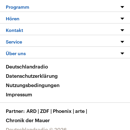
Programm
Programm
Hören
Alle Sendungen
Livestream
Kontakt
Die Nachrichten
Audios
Hörerservice
Service
Nachrichtenleicht
Podcasts
Social Media
FAQ
Über uns
Neue Beiträge auf dlf.de
Deutschlandfunk App
Newsletter
Deutschlandradio
Themen-Schwerpunkte
Nachrichten App
Deutschlandradio
Veranstaltungen
Presse
Frequenzen
Datenschutzerklärung
Musikliste
Ausbildung und Karriere
Nutzungsbedingungen
RSS
Transparenz
Impressum
Korrekturen
Barrierefreiheit
Partner
ARD
|
ZDF
|
Phoenix
|
arte
|
Chronik der Mauer
Deutschlandradio © 2026