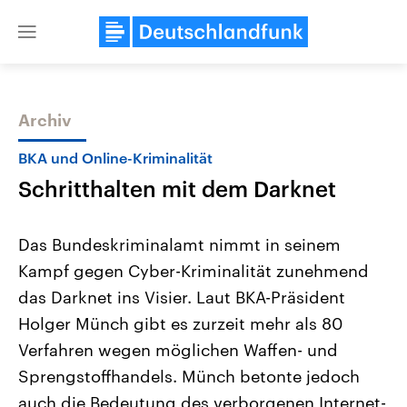
Close
menu
Archiv
Themen
BKA und Online-Kriminalität
Schritthalten mit dem Darknet
Das Bundeskriminalamt nimmt in seinem
Kampf gegen Cyber-Kriminalität zunehmend
das Darknet ins Visier. Laut BKA-Präsident
Landtagswahl Sachsen-Anhalt
USA
Holger Münch gibt es zurzeit mehr als 80
2026
Aktuelle Beiträge, Analys
Alle Informationen
Verfahren wegen möglichen Waffen- und
Hintergründe
Sachsen-Anhalt wählt am 6.
Wirtschaftlich und militäri
Sprengstoffhandels. Münch betonte jedoch
September 2026 einen neuen
gehören die Vereinigten S
Landtag. Seit 2021 wird das
den mächtigsten Ländern 
auch die Bedeutung des verborgenen Internet-
Bundesland von einer Koalition aus
mit großem Einfluss auf d