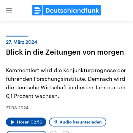
Close
menu
27. März 2024
Themen
Blick in die Zeitungen von morgen
Kommentiert wird die Konjunkturprognose der
führenden Forschungsinstitute. Demnach wird
die deutsche Wirtschaft in diesem Jahr nur um
0,1 Prozent wachsen.
Landtagswahl Sachsen-Anhalt
USA
27.03.2024
2026
Aktuelle Beiträge, Analys
Alle Informationen
Hintergründe
Sachsen-Anhalt wählt am 6.
Wirtschaftlich und militäri
Hören
02:56
Audio herunterladen
September 2026 einen neuen
gehören die Vereinigten S
Landtag. Seit 2021 wird das
den mächtigsten Ländern 
Bundesland von einer Koalition aus
mit großem Einfluss auf d