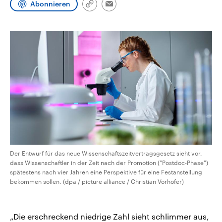
Abonnieren
CDU, SPD und FDP regiert.-
aktuelle Weltgeschehen.
Link
Email
Umfragen, Prognosen,
kopieren/teilen
Wahlprogramme, aktuelle Berichte
Sendungen
Programm
Podcasts
und Hintergründe zu den Parteien
und Kandidaten der anstehenden
Wahl.
Audio-Archiv
Der Entwurf für das neue Wissenschaftszeitvertragsgesetz sieht vor,
dass Wissenschaftler in der Zeit nach der Promotion ("Postdoc-Phase")
spätestens nach vier Jahren eine Perspektive für eine Festanstellung
bekommen sollen. (dpa / picture alliance / Christian Vorhofer)
„Die erschreckend niedrige Zahl sieht schlimmer aus,