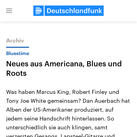
Close
menu
Archiv
Themen
Bluestime
Neues aus Americana, Blues und
Roots
Was haben Marcus King, Robert Finley und
Tony Joe White gemeinsam? Dan Auerbach hat
Landtagswahl Sachsen-Anhalt
USA
Alben der US-Amerikaner produziert, auf
2026
Aktuelle Beiträge, Analys
Alle Informationen
Hintergründe
jedem seine Handschrift hinterlassen. So
Sachsen-Anhalt wählt am 6.
Wirtschaftlich und militäri
September 2026 einen neuen
gehören die Vereinigten S
unterschiedlich sie auch klingen, samt
Landtag. Seit 2021 wird das
den mächtigsten Ländern 
verzerrten Gesangs, Lapsteel-Gitarre und
Bundesland von einer Koalition aus
mit großem Einfluss auf d