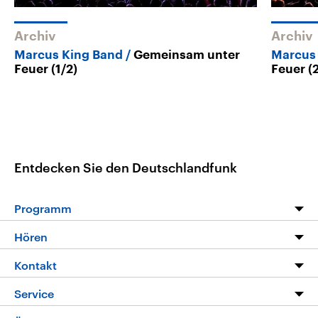
Archiv
Archiv
Marcus King Band
Gemeinsam unter
Marcus
Feuer (1/2)
Feuer (
Entdecken Sie den Deutschlandfunk
Programm
Programm
Hören
Alle Sendungen
Livestream
Kontakt
Die Nachrichten
Audios
Hörerservice
Service
Nachrichtenleicht
Podcasts
Social Media
FAQ