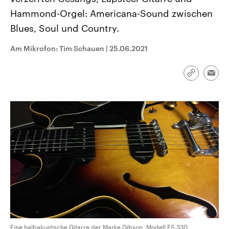
CDU, SPD und FDP regiert.-
aktuelle Weltgeschehen.
Hammond-Orgel: Americana-Sound zwischen
Umfragen, Prognosen,
Wahlprogramme, aktuelle Berichte
Blues, Soul und Country.
Sendungen
Programm
Podcasts
und Hintergründe zu den Parteien
und Kandidaten der anstehenden
Wahl.
Am Mikrofon: Tim Schauen
|
25.06.2021
Audio-Archiv
Link
Emai
kopieren/te
Eine halbakustische Gitarre der Marke Gibson, Modell ES 330.