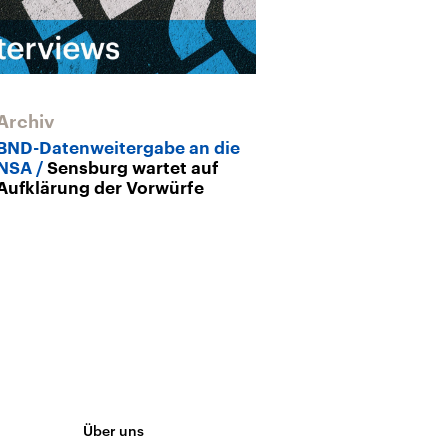
Archiv
Archiv
BND-Datenweitergabe an die
BND-Affäre
NSA
Sensburg wartet auf
Rücktrittsfor
Aufklärung der Vorwürfe
lauter
Über uns