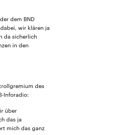
, der dem BND
dabei, wir klären ja
 da sicherlich
nzen in den
ntrollgremium des
-Inforadio:
ir über
ch das ja
ert mich das ganz