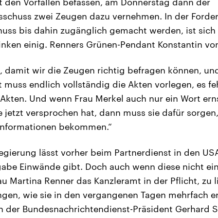
t den Vorfällen befassen, am Donnerstag dann der
schuss zwei Zeugen dazu vernehmen. In der Forder
ss bis dahin zugänglich gemacht werden, ist sich d
nken einig. Renners Grünen-Pendant Konstantin von
, damit wir die Zeugen richtig befragen können, un
muss endlich vollständig die Akten vorlegen, es f
Akten. Und wenn Frau Merkel auch nur ein Wort ern
e jetzt versprochen hat, dann muss sie dafür sorgen
Informationen bekommen.“
gierung lässt vorher beim Partnerdienst in den US
abe Einwände gibt. Doch auch wenn diese nicht einw
u Martina Renner das Kanzleramt in der Pflicht, zu l
ungen, wie sie in den vergangenen Tagen mehrfach 
och der Bundesnachrichtendienst-Präsident Gerhard Sc