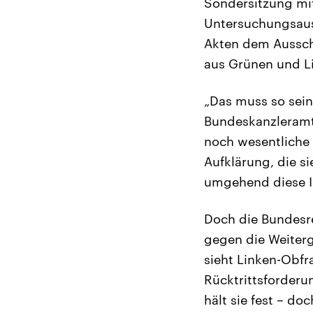
Sondersitzung mi
Untersuchungsaus
Akten dem Ausschu
aus Grünen und Li
„Das muss so sein
Bundeskanzleramt 
noch wesentliche 
Aufklärung, die si
umgehend diese 
Doch die Bundesre
gegen die Weiterg
sieht Linken-Obfra
Rücktrittsforder
hält sie fest – d