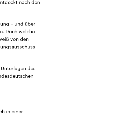
entdeckt nach den
rtung – und über
en. Doch welche
 weiß von den
hungsausschuss
 Unterlagen des
undesdeutschen
h in einer