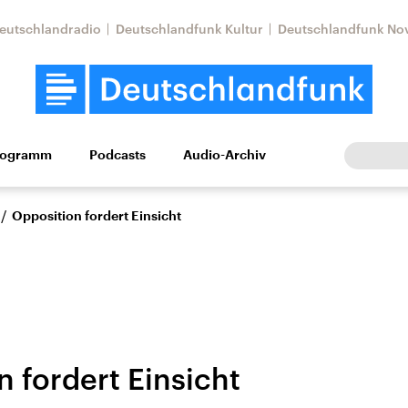
eutschlandradio
Deutschlandfunk Kultur
Deutschlandfunk No
rogramm
Podcasts
Audio-Archiv
Wirtschaft
Wissen
Kultur
Europa
Gesellschaf
/
Opposition fordert Einsicht
 fordert Einsicht
Nahostkonflikt
Iran
le Beiträge,
Aktuelle Lage und
Aktuelle Lage und