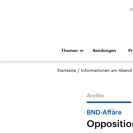
D
Themen
Sendungen
P
Die Nachrichten
Politik
/
Startseite
Informationen am Abend
Hörspiel und Feature
Musik
Archiv
BND-Affäre
Opposition
Landtagswahl Sachsen-
USA
Anhalt 2026
Aktuel