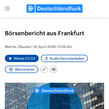
Close
menu
Börsenbericht aus Frankfurt
Themen
Wehrle, Claudia
|
14. April 2026, 17:26 Uhr
Hören
03:04
Audio herunterladen
Abonnieren
Link
Email
kopieren/teilen
Landtagswahl Sachsen-Anhalt
USA
2026
Aktuelle Beiträge, Analys
Alle Informationen
Hintergründe
Sachsen-Anhalt wählt am 6.
Wirtschaftlich und militäri
September 2026 einen neuen
gehören die Vereinigten S
Landtag. Seit 2021 wird das
den mächtigsten Ländern 
Bundesland von einer Koalition aus
mit großem Einfluss auf d