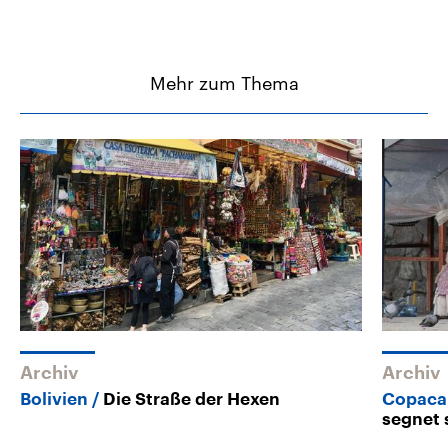
Mehr zum Thema
Archiv
Archiv
Bolivien
Die Straße der Hexen
Copacab
segnet 