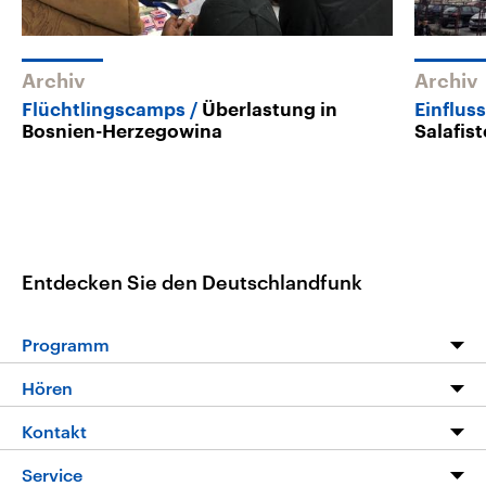
Archiv
Archiv
Flüchtlingscamps
Überlastung in
Einflus
Bosnien-Herzegowina
Salafis
Entdecken Sie den Deutschlandfunk
Programm
Programm
Hören
Alle Sendungen
Livestream
Kontakt
Die Nachrichten
Audios
Hörerservice
Service
Nachrichtenleicht