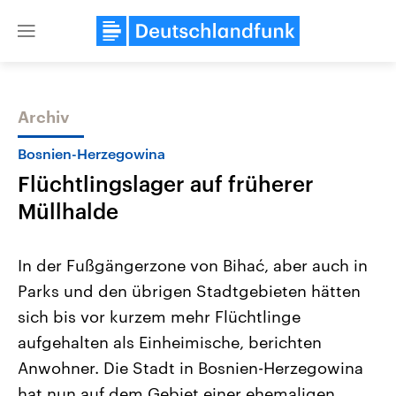
Close
menu
Archiv
Themen
Bosnien-Herzegowina
Flüchtlingslager auf früherer
Müllhalde
In der Fußgängerzone von Bihać, aber auch in
Parks und den übrigen Stadtgebieten hätten
Landtagswahl Sachsen-Anhalt
USA
sich bis vor kurzem mehr Flüchtlinge
2026
Aktuelle Beiträge, Analys
Alle Informationen
Hintergründe
aufgehalten als Einheimische, berichten
Sachsen-Anhalt wählt am 6.
Wirtschaftlich und militäri
September 2026 einen neuen
gehören die Vereinigten S
Anwohner. Die Stadt in Bosnien-Herzegowina
Landtag. Seit 2021 wird das
den mächtigsten Ländern 
hat nun auf dem Gebiet einer ehemaligen
Bundesland von einer Koalition aus
mit großem Einfluss auf d