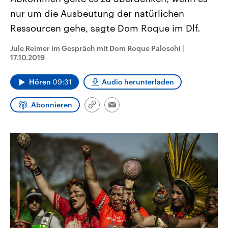
CDU, SPD und FDP regiert.-
aktuelle Weltgeschehen.
nur um die Ausbeutung der natürlichen
Umfragen, Prognosen,
Wahlprogramme, aktuelle Berichte
Ressourcen gehe, sagte Dom Roque im Dlf.
Sendungen
Programm
Podcasts
und Hintergründe zu den Parteien
und Kandidaten der anstehenden
Wahl.
Jule Reimer im Gespräch mit Dom Roque Paloschi
|
Audio-Archiv
17.10.2019
Hören
09:31
Audio herunterladen
Abonnieren
Link
Email
kopieren/teilen