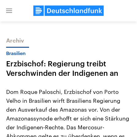
Close
menu
Archiv
Themen
Brasilien
Erzbischof: Regierung treibt
Verschwinden der Indigenen an
Dom Roque Paloschi, Erzbischof von Porto
Velho in Brasilien wirft Brasiliens Regierung
Landtagswahl Sachsen-Anhalt
USA
den Ausverkauf des Amazonas vor. Von der
2026
Aktuelle Beiträge, Analys
Alle Informationen
Hintergründe
Amazonassynode erhofft er sich eine Stärkung
Sachsen-Anhalt wählt am 6.
Wirtschaftlich und militäri
September 2026 einen neuen
gehören die Vereinigten S
der Indigenen-Rechte. Das Mercosur-
Landtag. Seit 2021 wird das
den mächtigsten Ländern 
Abkommen gelte es zu überdenken, wenn es
Bundesland von einer Koalition aus
mit großem Einfluss auf d