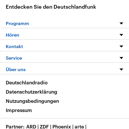
Entdecken Sie den Deutschlandfunk
Programm
Programm
Hören
Alle Sendungen
Livestream
Kontakt
Die Nachrichten
Audios
Hörerservice
Service
Nachrichtenleicht
Podcasts
Social Media
FAQ
Über uns
Neue Beiträge auf dlf.de
Deutschlandfunk App
Newsletter
Deutschlandradio
Themen-Schwerpunkte
Nachrichten App
Deutschlandradio
Veranstaltungen
Presse
Frequenzen
Datenschutzerklärung
Musikliste
Ausbildung und Karriere
Nutzungsbedingungen
RSS
Transparenz
Impressum
Korrekturen
Barrierefreiheit
Partner
ARD
|
ZDF
|
Phoenix
|
arte
|