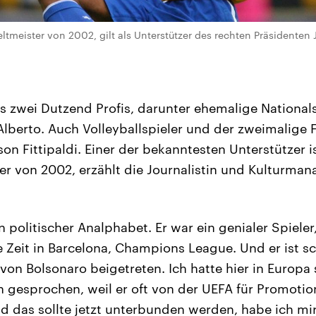
tmeister von 2002, gilt als Unterstützer des rechten Präsidenten J
ls zwei Dutzend Profis, darunter ehemalige Nationals
Alberto. Auch Volleyballspieler und der zweimalige F
on Fittipaldi. Einer der bekanntesten Unterstützer i
er von 2002, erzählt die Journalistin und Kulturman
n politischer Analphabet. Er war ein genialer Spieler
e Zeit in Barcelona, Champions League. Und er ist s
 von Bolsonaro beigetreten. Ich hatte hier in Europa
 gesprochen, weil er oft von der UEFA für Promoti
d das sollte jetzt unterbunden werden, habe ich mir