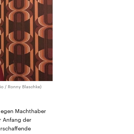
dio / Ronny Blaschke)
h gegen Machthaber
r Anfang der
urschaffende