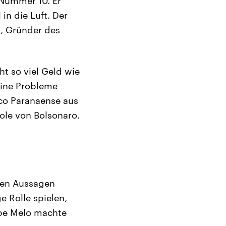
e Nummer 10. Er
in die Luft. Der
l, Gründer des
ht so viel Geld wie
keine Probleme
ico Paranaense aus
role von Bolsonaro.
nden Aussagen
 Rolle spielen,
ipe Melo machte