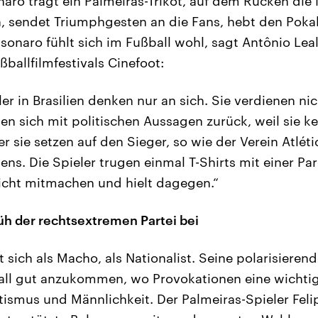
onaro trägt ein Palmeiras-Trikot, auf dem Rücken di
 sendet Triumphgesten an die Fans, hebt den Pokal 
sonaro fühlt sich im Fußball wohl, sagt Antônio Lea
ßballfilmfestivals Cinefoot:
er in Brasilien denken nur an sich. Sie verdienen nic
ten sich mit politischen Aussagen zurück, weil sie 
r sie setzen auf den Sieger, so wie der Verein Atlét
ns. Die Spieler trugen einmal T-Shirts mit einer Pa
nicht mitmachen und hielt dagegen.“
rüh der rechtsextremen Partei bei
t sich als Macho, als Nationalist. Seine polarisiere
ll gut anzukommen, wo Provokationen eine wichtige
tismus und Männlichkeit. Der Palmeiras-Spieler Fel