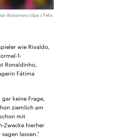
air Bolsonaro (dpa / Felix
pieler wie Rivaldo,
ormel-1-
st Ronaldinho,
agerin Fátima
, gar keine Frage,
chon ziemlich am
 schon mit
on-Zwecke hierher
 sagen lassen.“