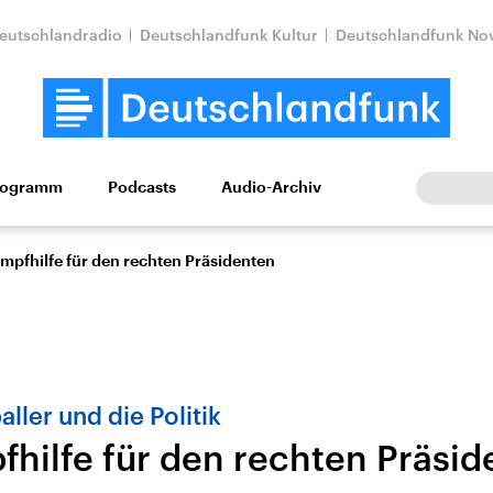
eutschlandradio
Deutschlandfunk Kultur
Deutschlandfunk No
rogramm
Podcasts
Audio-Archiv
Wirtschaft
Wissen
Kultur
Europa
Gesellschaf
pfhilfe für den rechten Präsidenten
aller und die Politik
hilfe für den rechten Präsid
Nahostkonflikt
Iran
le Beiträge,
Aktuelle Lage und
Aktuelle Lage und