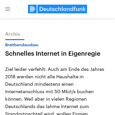
Close
menu
Archiv
Themen
Breitbandausbau
Schnelles Internet in Eigenregie
Ziel leider verfehlt: Auch am Ende des Jahres
2018 werden nicht alle Haushalte in
Deutschland mindestens einen
Landtagswahl Sachsen-Anhalt
USA
Internetanschluss mit 50 Mbit/s buchen
2026
Aktuelle Beiträge, Analys
Alle Informationen
können. Weil aber in vielen Regionen
Hintergründe
Sachsen-Anhalt wählt am 6.
Wirtschaftlich und militäri
Deutschlands das lahme Internet zum
September 2026 einen neuen
gehören die Vereinigten S
Landtag. Seit 2021 wird das
den mächtigsten Ländern 
Standortnachteil wird, wollen Firmen,
Bundesland von einer Koalition aus
mit großem Einfluss auf d