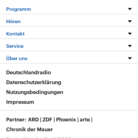
Programm
Programm
Hören
Alle Sendungen
Livestream
Kontakt
Die Nachrichten
Audios
Hörerservice
Service
Nachrichtenleicht
Podcasts
Social Media
FAQ
Über uns
Neue Beiträge auf dlf.de
Deutschlandfunk App
Newsletter
Deutschlandradio
Themen-Schwerpunkte
Nachrichten App
Deutschlandradio
Veranstaltungen
Presse
Frequenzen
Datenschutzerklärung
Musikliste
Ausbildung und Karriere
Nutzungsbedingungen
RSS
Transparenz
Impressum
Korrekturen
Barrierefreiheit
Partner
ARD
|
ZDF
|
Phoenix
|
arte
|
Chronik der Mauer