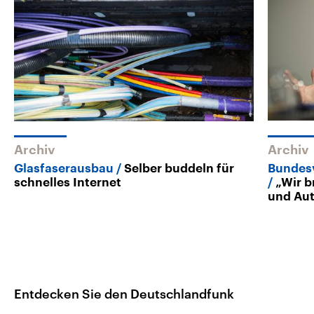
Archiv
Archiv
Glasfaserausbau
Selber buddeln für
Bundesv
schnelles Internet
„Wir b
und Au
Entdecken Sie den Deutschlandfunk