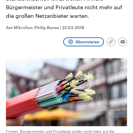
CDU, SPD und FDP regiert.-
aktuelle Weltgeschehen.
Bürgermeister und Privatleute nicht mehr auf
Umfragen, Prognosen,
Wahlprogramme, aktuelle Berichte
die großen Netzanbieter warten.
Sendungen
Programm
Podcasts
und Hintergründe zu den Parteien
und Kandidaten der anstehenden
Wahl.
Am Mikrofon: Philip Banse
|
22.03.2018
Audio-Archiv
Abonnieren
Link
Emai
kopieren/te
Firmen, Bürgermeister und Privatleute wollen nicht mehr auf die