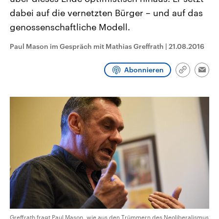
CDU, SPD und FDP regiert.-
aktuelle Weltgeschehen.
dabei auf die vernetzten Bürger – und auf das
Umfragen, Prognosen,
Wahlprogramme, aktuelle Berichte
genossenschaftliche Modell.
Sendungen
Programm
Podcasts
und Hintergründe zu den Parteien
und Kandidaten der anstehenden
Wahl.
Paul Mason im Gespräch mit Mathias Greffrath
|
21.08.2016
Audio-Archiv
Abonnieren
Link
Emai
kopieren/te
Greffrath fragt Paul Mason, wie aus den Trümmern des Neoliberalismus