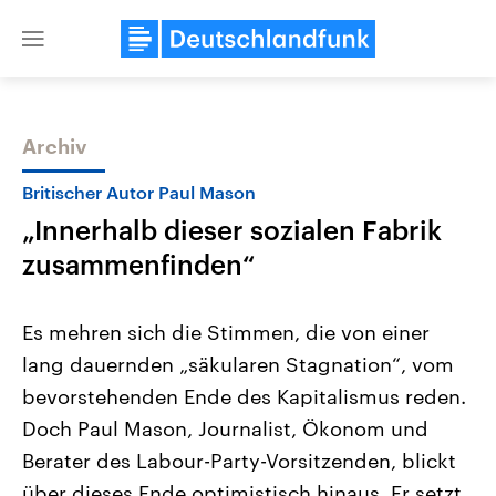
Close
menu
Archiv
Themen
Britischer Autor Paul Mason
„Innerhalb dieser sozialen Fabrik
zusammenfinden“
Es mehren sich die Stimmen, die von einer
lang dauernden „säkularen Stagnation“, vom
Landtagswahl Sachsen-Anhalt
USA
bevorstehenden Ende des Kapitalismus reden.
2026
Aktuelle Beiträge, Analys
Alle Informationen
Hintergründe
Doch Paul Mason, Journalist, Ökonom und
Sachsen-Anhalt wählt am 6.
Wirtschaftlich und militäri
September 2026 einen neuen
gehören die Vereinigten S
Berater des Labour-Party-Vorsitzenden, blickt
Landtag. Seit 2021 wird das
den mächtigsten Ländern 
über dieses Ende optimistisch hinaus. Er setzt
Bundesland von einer Koalition aus
mit großem Einfluss auf d