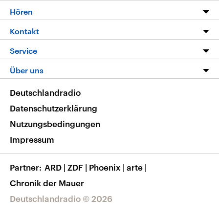
Programm
Hören
Alle Sendungen
Livestream
Kontakt
Die Nachrichten
Audios
Hörerservice
Service
Nachrichtenleicht
Podcasts
Social Media
FAQ
Über uns
Neue Beiträge auf dlf.de
Deutschlandfunk App
Newsletter
Deutschlandradio
Themen-Schwerpunkte
Nachrichten App
Deutschlandradio
Veranstaltungen
Presse
Frequenzen
Datenschutzerklärung
Musikliste
Ausbildung und Karriere
Nutzungsbedingungen
RSS
Transparenz
Impressum
Korrekturen
Barrierefreiheit
Partner
ARD
|
ZDF
|
Phoenix
|
arte
|
Chronik der Mauer
Deutschlandradio © 2026