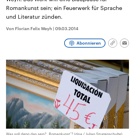
aktuelle Weltgeschehen.
Diese wird wie die Hisboll
Romankunst sein; ein Feuerwerk für Sprache
Libanon vom Iran unterstüt
und Literatur zünden.
Sendungen
Programm
Podcasts
Von Florian Felix Weyh
|
09.03.2014
Audio-Archiv
Abonnieren
Link
Emai
kopieren/te
Was soll denn das sein? „Romankunst“? (dpa / Julian Stratenschulte)