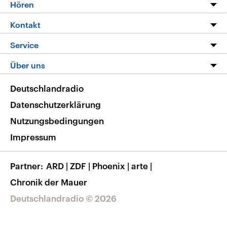
Programm
Hören
Alle Sendungen
Livestream
Kontakt
Die Nachrichten
Audios
Hörerservice
Service
Nachrichtenleicht
Podcasts
Social Media
FAQ
Über uns
Neue Beiträge auf dlf.de
Deutschlandfunk App
Newsletter
Deutschlandradio
Themen-Schwerpunkte
Nachrichten App
Deutschlandradio
Veranstaltungen
Presse
Frequenzen
Datenschutzerklärung
Musikliste
Ausbildung und Karriere
Nutzungsbedingungen
RSS
Transparenz
Impressum
Korrekturen
Barrierefreiheit
Partner
ARD
|
ZDF
|
Phoenix
|
arte
|
Chronik der Mauer
Deutschlandradio © 2026