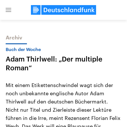
Close
menu
Archiv
Themen
Buch der Woche
Adam Thirlwell: „Der multiple
Roman“
Mit einem Etikettenschwindel wagt sich der
noch unbekannte englische Autor Adam
USA
Nahostkonflikt
Thirlwell auf den deutschen Büchermarkt.
Aktuelle Beiträge, Analysen und
Aktuelle Lage und Hinter
Der Überfall der palästine
Hintergründe
Nicht nur Titel und Zierleiste dieser Lektüre
Wirtschaftlich und militärisch
Terrororganisation Hamas
gehören die Vereinigten Staaten zu
Oktober 2023 auf Israel ha
führen in die Irre, meint Rezensent Florian Felix
den mächtigsten Ländern der Erde,
Region wieder die Gewalt 
Weyh. Das Werk will eine Blaupause für
mit großem Einfluss auf das
Israel möchte die Hamas z