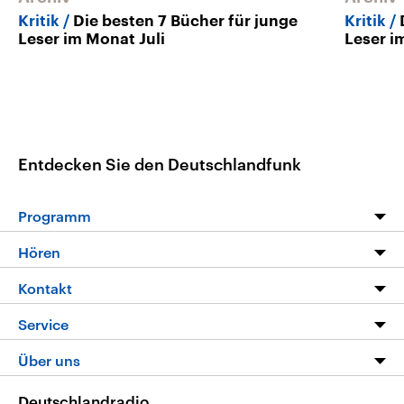
Kritik
Die besten 7 Bücher für junge
Kritik
Leser im Monat Juli
Leser i
Entdecken Sie den Deutschlandfunk
Programm
Programm
Hören
Alle Sendungen
Livestream
Kontakt
Die Nachrichten
Audios
Hörerservice
Service
Nachrichtenleicht
Podcasts
Social Media
FAQ
Über uns
Neue Beiträge auf dlf.de
Deutschlandfunk App
Newsletter
Deutschlandradio
Themen-Schwerpunkte
Nachrichten App
Deutschlandradio