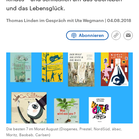
CDU, SPD und FDP regiert.-
aktuelle Weltgeschehen.
und das Lebensglück.
Umfragen, Prognosen,
Wahlprogramme, aktuelle Berichte
Sendungen
Programm
Podcasts
und Hintergründe zu den Parteien
Thomas Linden im Gespräch mit Ute Wegmann
|
04.08.2018
und Kandidaten der anstehenden
Wahl.
Audio-Archiv
Abonnieren
Link
Emai
kopieren/te
Die besten 7 im Monat August (Diogenes, Prestel, NordSüd, ábac,
Moritz, Baobab, Carlsen)