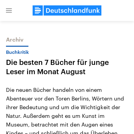
Close
menu
Archiv
Themen
Buchkritik
Die besten 7 Bücher für junge
Leser im Monat August
Die neuen Bücher handeln von einem
Abenteuer vor den Toren Berlins, Wörtern und
Landtagswahl Sachsen-Anhalt
USA
ihrer Bedeutung und um die Wichtigkeit der
2026
Aktuelle Beiträge, Analys
Alle Informationen
Hintergründe
Natur. Außerdem geht es um Kunst im
Sachsen-Anhalt wählt am 6.
Wirtschaftlich und militäri
September 2026 einen neuen
gehören die Vereinigten S
Museum, betrachtet mit den Augen eines
Landtag. Seit 2021 wird das
den mächtigsten Ländern 
Kindes – und schließlich um das Überleben
Bundesland von einer Koalition aus
mit großem Einfluss auf d