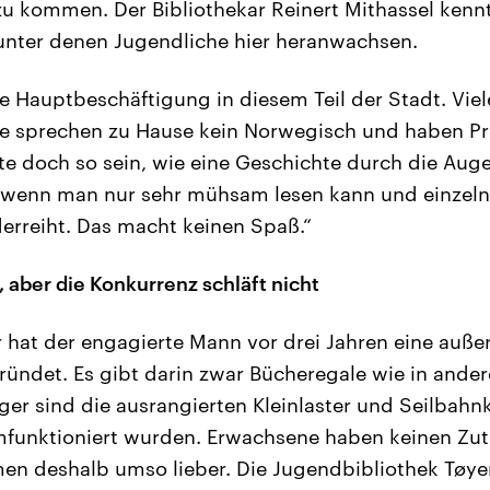
u kommen. Der Bibliothekar Reinert Mithassel kennt
unter denen Jugendliche hier heranwachsen.
die Hauptbeschäftigung in diesem Teil der Stadt. Vi
ie sprechen zu Hause kein Norwegisch und haben Pr
lte doch so sein, wie eine Geschichte durch die Auge
, wenn man nur sehr mühsam lesen kann und einzel
erreiht. Das macht keinen Spaß.“
 aber die Konkurrenz schläft nicht
 hat der engagierte Mann vor drei Jahren eine auß
ründet. Es gibt darin zwar Bücheregale wie in ander
iger sind die ausrangierten Kleinlaster und Seilbahn
unktioniert wurden. Erwachsene haben keinen Zutri
en deshalb umso lieber. Die Jugendbibliothek Tøyen