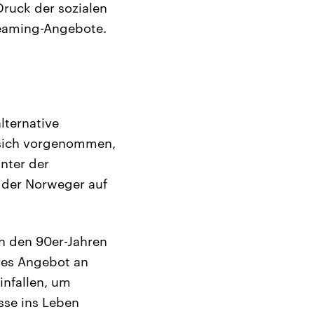
Druck der sozialen
reaming-Angebote.
lternative
e sich vorgenommen,
nter der
t der Norweger auf
in den 90er-Jahren
res Angebot an
infallen, um
sse ins Leben