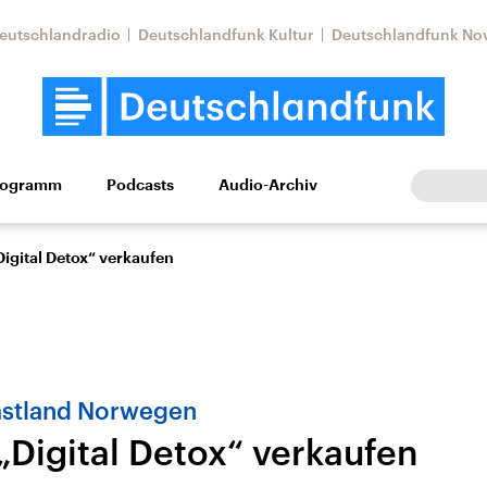
eutschlandradio
Deutschlandfunk Kultur
Deutschlandfunk No
rogramm
Podcasts
Audio-Archiv
Wirtschaft
Wissen
Kultur
Europa
Gesellschaf
Digital Detox“ verkaufen
stland Norwegen
„Digital Detox“ verkaufen
Nahostkonflikt
Iran
le Beiträge,
Aktuelle Lage und
Aktuelle Lage und