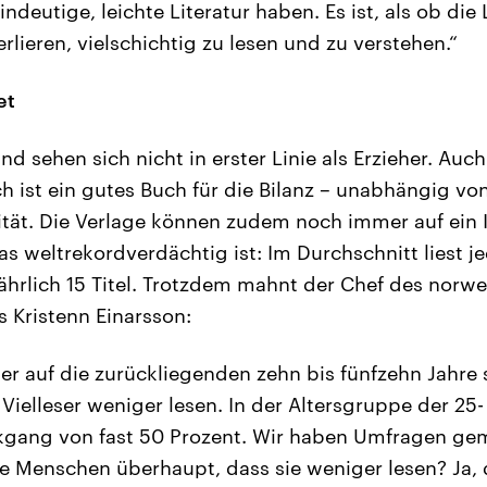
indeutige, leichte Literatur haben. Es ist, als ob die
erlieren, vielschichtig zu lesen und zu verstehen.“
et
nd sehen sich nicht in erster Linie als Erzieher. Auc
h ist ein gutes Buch für die Bilanz – unabhängig von
lität. Die Verlage können zudem noch immer auf ein 
as weltrekordverdächtig ist: Im Durchschnitt liest 
ährlich 15 Titel. Trotzdem mahnt der Chef des norw
 Kristenn Einarsson:
 auf die zurückliegenden zehn bis fünfzehn Jahre 
 Vielleser weniger lesen. In der Altersgruppe der 25-
kgang von fast 50 Prozent. Wir haben Umfragen gem
e Menschen überhaupt, dass sie weniger lesen? Ja, d