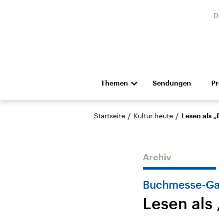
D
Themen
Sendungen
P
Die Nachrichten
Politik
/
/
Startseite
Kultur heute
Lesen als „
Hörspiel und Feature
Musik
Archiv
Buchmesse-Ga
Lesen als 
Landtagswahl Sachsen-
USA
Anhalt 2026
Aktuel