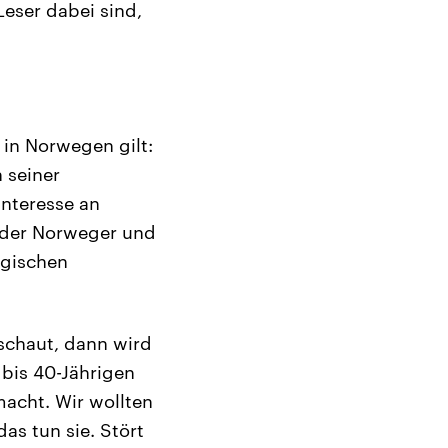
 Leser dabei sind,
h in Norwegen gilt:
 seiner
Interesse an
jeder Norweger und
egischen
schaut, dann wird
 bis 40-Jährigen
acht. Wir wollten
as tun sie. Stört