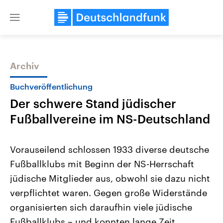
Close
menu
Archiv
Themen
Buchveröffentlichung
Der schwere Stand jüdischer
Fußballvereine im NS-Deutschland
Vorauseilend schlossen 1933 diverse deutsche
Fußballklubs mit Beginn der NS-Herrschaft
Landtagswahl Sachsen-Anhalt
USA
jüdische Mitglieder aus, obwohl sie dazu nicht
2026
Aktuelle Beiträge, Analys
Alle Informationen
Hintergründe
verpflichtet waren. Gegen große Widerstände
Sachsen-Anhalt wählt am 6.
Wirtschaftlich und militäri
September 2026 einen neuen
gehören die Vereinigten S
organisierten sich daraufhin viele jüdische
Landtag. Seit 2021 wird das
den mächtigsten Ländern 
Fußballklubs – und konnten lange Zeit
Bundesland von einer Koalition aus
mit großem Einfluss auf d