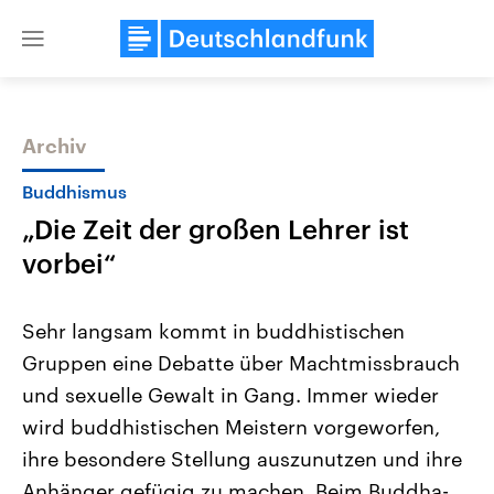
Close
menu
Archiv
Themen
Buddhismus
„Die Zeit der großen Lehrer ist
vorbei“
Sehr langsam kommt in buddhistischen
Gruppen eine Debatte über Machtmissbrauch
Landtagswahl Sachsen-Anhalt
USA
und sexuelle Gewalt in Gang. Immer wieder
2026
Aktuelle Beiträge, Analys
Alle Informationen
Hintergründe
wird buddhistischen Meistern vorgeworfen,
Sachsen-Anhalt wählt am 6.
Wirtschaftlich und militäri
September 2026 einen neuen
gehören die Vereinigten S
ihre besondere Stellung auszunutzen und ihre
Landtag. Seit 2021 wird das
den mächtigsten Ländern 
Anhänger gefügig zu machen. Beim Buddha-
Bundesland von einer Koalition aus
mit großem Einfluss auf d