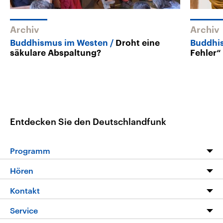
Archiv
Archiv
Buddhismus im Westen
Droht eine
Buddhi
säkulare Abspaltung?
Fehler“
Entdecken Sie den Deutschlandfunk
Programm
Programm
Hören
Alle Sendungen
Livestream
Kontakt
Die Nachrichten
Audios
Hörerservice
Service
Nachrichtenleicht
Podcasts
Social Media