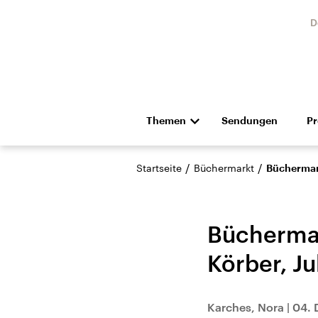
D
Themen
Sendungen
P
Die Nachrichten
Politik
/
/
Startseite
Büchermarkt
Büchermark
Hörspiel und Feature
Musik
Büchermar
Körber, Ju
USA
Nahos
Karches, Nora
|
04. 
Aktuelle Beiträge,
Aktue