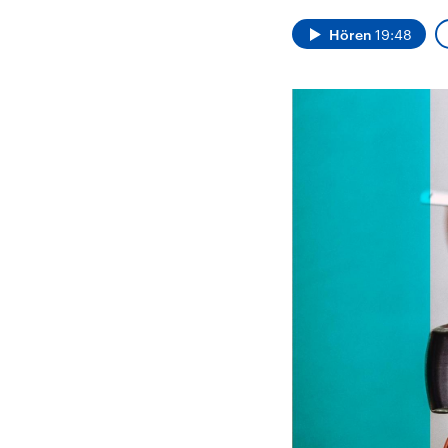
Analysen und
Hinte
Der Üb
Hintergründe
Hören
19:48
Wirtschaftlich und
paläs
militärisch gehören die
Terror
Vereinigten Staaten zu
Hamas
den mächtigsten
auf Is
Ländern der Erde, mit
Regio
großem Einfluss auf das
Gewalt
aktuelle Weltgeschehen.
möcht
zerstö
die Hi
vom Ir