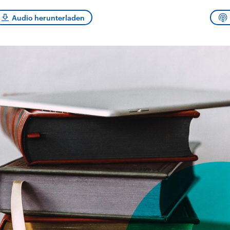
und im TikTok-Kana
rgründe
Hintergründe
erfall der
Der Iran – seit der
„Moment mal“
Audio herunterladen
tinensischen
Islamischen Revolution
überprüfen wir viral
organisation
1979 auch Islamische
Behauptungen auf i
 im Oktober 2023
Republik Iran – ist ein
Wahrheitsgehalt. W
rael hat in der
von einem
kommt eine Aussag
n wieder die
Religionsführer autoritär
Was ist falsch, was
 entfacht. Israel
regierter Staat im Nahen
stimmt? Was kann b
e die Hamas
Osten. Eine Feindschaft
werden – und was is
ren. Diese wird wie
zu Israel und zu den USA
eine Lüge? Kurz.
sbollah im Libanon
ist fest in der
Einordnend.
an unterstützt.
Staatsideologie
Transparent.
verankert.