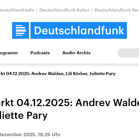
eutschlandradio
Deutschlandfunk Kultur
Deutschlandfunk No
rogramm
Podcasts
Audio-Archiv
Wirtschaft
Wissen
Kultur
Europa
Gesellschaf
t 04.12.2025: Andrev Walden, Lili Körber, Juliette Pary
kt 04.12.2025: Andrev Walden
liette Pary
tkonflikt
Iran
Faktenchecks
Dezember 2025, 16:25 Uhr
In unseren Faktenc
lle Lage und
Aktuelle Lage und