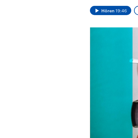
Alle Informationen
Analy
Sachsen-Anhalt wählt
Hinte
Hören
19:46
am 6. September 2026
Wirtsc
einen neuen Landtag.
militä
Seit 2021 wird das
Verein
Bundesland von einer
den m
Koalition aus CDU, SPD
Länder
und FDP regiert.-
großem
Umfragen, Prognosen,
aktuel
Wahlprogramme,
aktuelle Berichte und
Hintergründe zu den
Parteien und Kandidaten
der anstehenden Wahl.