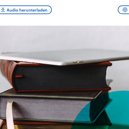
sen und
Hintergründe
Hintergründe
Der Überfall der
Der Iran – seit der
rgründe
Audio herunterladen
haftlich und
palästinensischen
Islamischen Revolu
risch gehören die
Terrororganisation
1979 auch Islamisc
igten Staaten zu
Hamas im Oktober 2023
Republik Iran – ist e
ächtigsten
auf Israel hat in der
von einem
n der Erde, mit
Region wieder die
Religionsführer auto
 Einfluss auf das
Gewalt entfacht. Israel
regierter Staat im 
le Weltgeschehen.
möchte die Hamas
Osten. Eine Feindsc
zerstören. Diese wird wie
zu Israel und zu de
die Hisbollah im Libanon
ist fest in der
vom Iran unterstützt.
Staatsideologie
verankert.