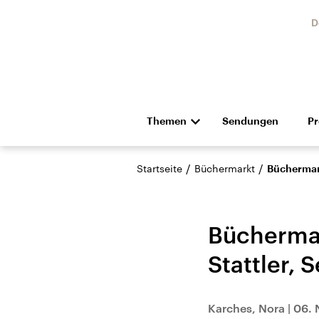
D
Themen
Sendungen
P
Die Nachrichten
Politik
/
/
Startseite
Büchermarkt
Büchermark
Hörspiel und Feature
Musik
Büchermar
Stattler, 
Landtagswahl Sachsen-
USA
Karches, Nora
|
06. 
Anhalt 2026
Aktuel