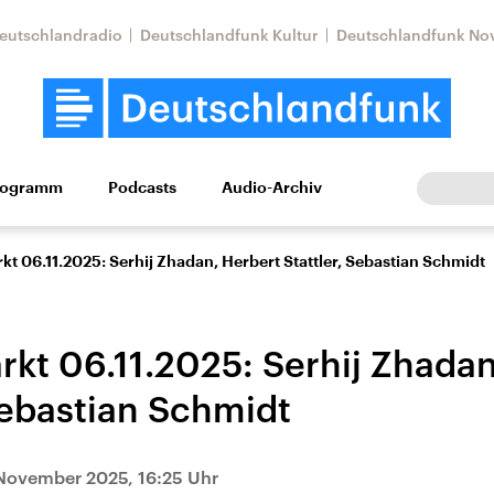
eutschlandradio
Deutschlandfunk Kultur
Deutschlandfunk No
rogramm
Podcasts
Audio-Archiv
Wirtschaft
Wissen
Kultur
Europa
Gesellschaf
t 06.11.2025: Serhij Zhadan, Herbert Stattler, Sebastian Schmidt
kt 06.11.2025: Serhij Zhadan
Sebastian Schmidt
Nahostkonflikt
Iran
November 2025, 16:25 Uhr
le Beiträge,
Aktuelle Lage und
Aktuelle Lage und