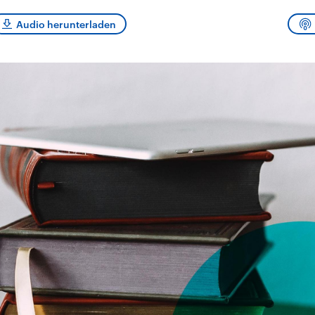
sen und
Hintergründe
Hintergründe
Der Überfall der
Der Iran – seit der
rgründe
Audio herunterladen
haftlich und
palästinensischen
Islamischen Revolu
risch gehören die
Terrororganisation
1979 auch Islamisc
igten Staaten zu
Hamas im Oktober 2023
Republik Iran – ist e
ächtigsten
auf Israel hat in der
von einem
n der Erde, mit
Region wieder die
Religionsführer auto
 Einfluss auf das
Gewalt entfacht. Israel
regierter Staat im 
le Weltgeschehen.
möchte die Hamas
Osten. Eine Feindsc
zerstören. Diese wird wie
zu Israel und zu de
die Hisbollah im Libanon
ist fest in der
vom Iran unterstützt.
Staatsideologie
verankert.