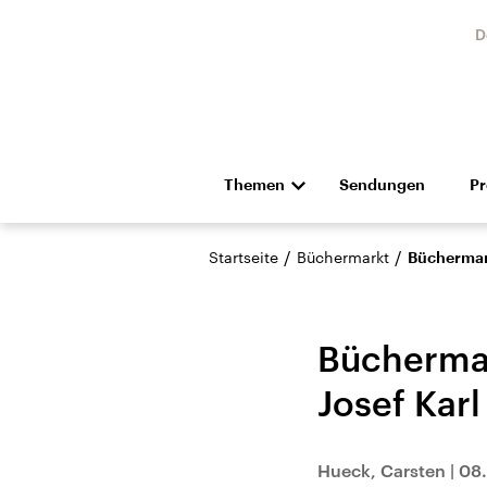
D
Themen
Sendungen
P
Die Nachrichten
Politik
/
/
Startseite
Büchermarkt
Büchermark
Hörspiel und Feature
Musik
Büchermar
Josef Karl
Landtagswahl Sachsen-
USA
Hueck, Carsten
|
08.
Anhalt 2026
Aktuel