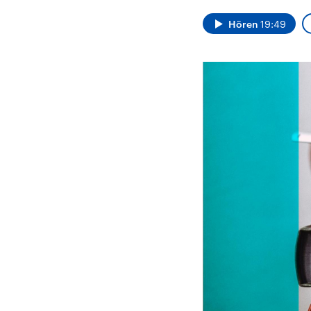
Alle Informationen
Analy
Sachsen-Anhalt wählt
Hinte
Hören
19:49
am 6. September 2026
Wirtsc
einen neuen Landtag.
militä
Seit 2021 wird das
Verein
Bundesland von einer
den m
Koalition aus CDU, SPD
Länder
und FDP regiert.-
großem
Umfragen, Prognosen,
aktuel
Wahlprogramme,
aktuelle Berichte und
Hintergründe zu den
Parteien und Kandidaten
der anstehenden Wahl.