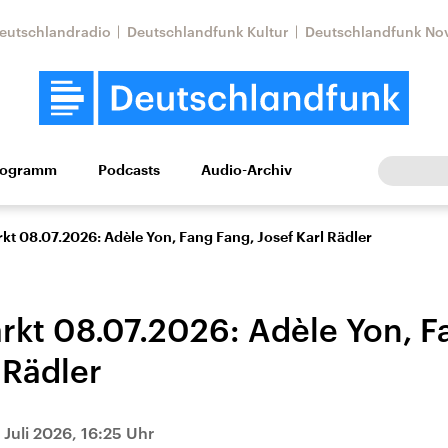
eutschlandradio
Deutschlandfunk Kultur
Deutschlandfunk No
rogramm
Podcasts
Audio-Archiv
Wirtschaft
Wissen
Kultur
Europa
Gesellschaf
t 08.07.2026: Adèle Yon, Fang Fang, Josef Karl Rädler
kt 08.07.2026: Adèle Yon, F
 Rädler
Nahostkonflikt
Iran
 Juli 2026, 16:25 Uhr
le Beiträge,
Aktuelle Lage und
Aktuelle Lage und