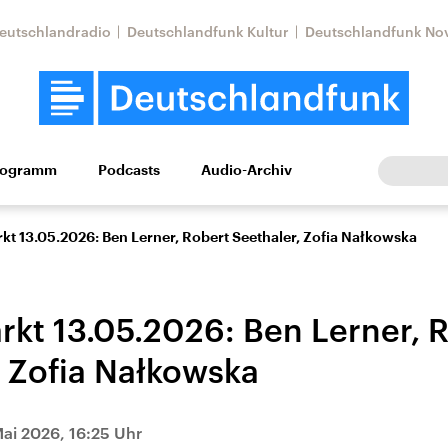
eutschlandradio
Deutschlandfunk Kultur
Deutschlandfunk No
rogramm
Podcasts
Audio-Archiv
Wirtschaft
Wissen
Kultur
Europa
Gesellschaf
t 13.05.2026: Ben Lerner, Robert Seethaler, Zofia Nałkowska
kt 13.05.2026: Ben Lerner, 
, Zofia Nałkowska
Nahostkonflikt
Iran
Mai 2026, 16:25 Uhr
le Beiträge,
Aktuelle Lage und
Aktuelle Lage und