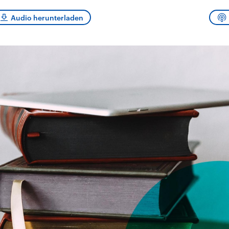
sen und
Hintergründe
Hintergründe
Der Überfall der
Der Iran – seit der
rgründe
Audio herunterladen
haftlich und
palästinensischen
Islamischen Revolu
risch gehören die
Terrororganisation
1979 auch Islamisc
igten Staaten zu
Hamas im Oktober 2023
Republik Iran – ist e
ächtigsten
auf Israel hat in der
von einem
n der Erde, mit
Region wieder die
Religionsführer auto
 Einfluss auf das
Gewalt entfacht. Israel
regierter Staat im 
le Weltgeschehen.
möchte die Hamas
Osten. Eine Feindsc
zerstören. Diese wird wie
zu Israel und zu de
die Hisbollah im Libanon
ist fest in der
vom Iran unterstützt.
Staatsideologie
verankert.