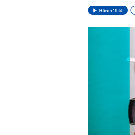
Alle Informationen
Analy
Sachsen-Anhalt wählt
Hinte
Hören
19:55
am 6. September 2026
Wirtsc
einen neuen Landtag.
militä
Seit 2021 wird das
Verein
Bundesland von einer
den m
Koalition aus CDU, SPD
Länder
und FDP regiert.-
großem
Umfragen, Prognosen,
aktuel
Wahlprogramme,
aktuelle Berichte und
Hintergründe zu den
Parteien und Kandidaten
der anstehenden Wahl.