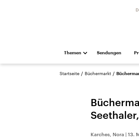
D
Themen
Sendungen
P
Die Nachrichten
Politik
/
/
Startseite
Büchermarkt
Büchermark
Hörspiel und Feature
Musik
Büchermar
Seethaler
Landtagswahl Sachsen-
USA
Karches, Nora
|
13. 
Anhalt 2026
Aktuel