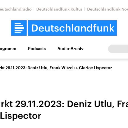
eutschlandradio
Deutschlandfunk Kultur
Deutschlandfunk No
rogramm
Podcasts
Audio-Archiv
Wirtschaft
Wissen
Kultur
Europa
Gesellschaf
t 29.11.2023: Deniz Utlu, Frank Witzel u. Clarice Lispector
kt 29.11.2023: Deniz Utlu, Fr
 Lispector
tkonflikt
Iran
Faktenchecks
In unseren Faktenc
lle Lage und
Aktuelle Lage und