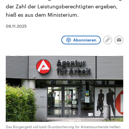
CDU, SPD und FDP regiert.-
aktuelle Weltgeschehen.
der Zahl der Leistungsberechtigten ergeben,
Umfragen, Prognosen,
Wahlprogramme, aktuelle Berichte
hieß es aus dem Ministerium.
Sendungen
Programm
Podcasts
und Hintergründe zu den Parteien
und Kandidaten der anstehenden
08.11.2025
Wahl.
Audio-Archiv
Abonnieren
Link
Emai
kopieren/te
Das Bürgergeld soll bald Grundsicherung für Arbeitssuchende heißen.