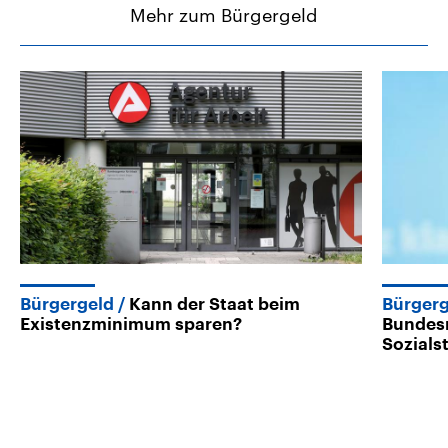
Mehr zum Bürgergeld
Bürgergeld
Kann der Staat beim
Bürgerg
Existenzminimum sparen?
Bundesr
Sozials