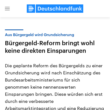
Close
menu
Aus Bürgergeld wird Grundsicherung
Themen
Bürgergeld-Reform bringt wohl
keine direkten Einsparungen
Die geplante Reform des Bürgergelds zu einer
Grundsicherung wird nach Einschätzung des
Bundesarbeitsministeriums für sich
Landtagswahl Sachsen-Anhalt
USA
genommen keine nennenswerten
2026
Aktuelle Beiträge, Analys
Einsparungen bringen. Diese würden sich erst
Alle Informationen
Hintergründe
Sachsen-Anhalt wählt am 6.
Wirtschaftlich und militäri
durch eine verbesserte
September 2026 einen neuen
gehören die Vereinigten S
Landtag. Seit 2021 wird das
den mächtigsten Ländern 
Arbeitsmarktintegration und eine Reduzierung
Bundesland von einer Koalition aus
mit großem Einfluss auf d