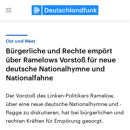
Close
menu
Ost und West
Themen
Bürgerliche und Rechte empört
über Ramelows Vorstoß für neue
deutsche Nationalhymne und
Nationalfahne
Der Vorstoß des Linken-Politikers Ramelow,
Landtagswahl Sachsen-Anhalt
USA
über eine neue deutsche Nationalhymne und -
2026
Aktuelle Beiträge, Analys
Alle Informationen
Hintergründe
flagge zu diskutieren, hat bei bürgerlichen und
Sachsen-Anhalt wählt am 6.
Wirtschaftlich und militäri
September 2026 einen neuen
gehören die Vereinigten S
rechten Kräften für Empörung gesorgt.
Landtag. Seit 2021 wird das
den mächtigsten Ländern 
Bundesland von einer Koalition aus
mit großem Einfluss auf d