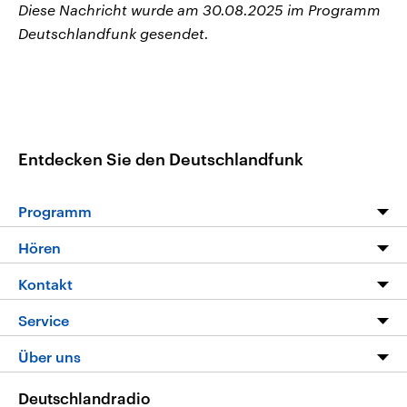
Diese Nachricht wurde am 30.08.2025 im Programm
Deutschlandfunk gesendet.
Entdecken Sie den Deutschlandfunk
Programm
Programm
Hören
Alle Sendungen
Livestream
Kontakt
Die Nachrichten
Audios
Hörerservice
Service
Nachrichtenleicht
Podcasts
Social Media
FAQ
Über uns
Neue Beiträge auf dlf.de
Deutschlandfunk App
Newsletter
Deutschlandradio
Themen-Schwerpunkte
Nachrichten App
Deutschlandradio