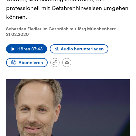
CDU, SPD und FDP regiert.-
aktuelle Weltgeschehen.
professionell mit Gefahrenhinweisen umgehen
Umfragen, Prognosen,
Wahlprogramme, aktuelle Berichte
können.
Sendungen
Programm
Podcasts
und Hintergründe zu den Parteien
und Kandidaten der anstehenden
Wahl.
Sebastian Fiedler im Gespräch mit Jörg Münchenberg
|
Audio-Archiv
21.02.2020
Hören
07:43
Audio herunterladen
Abonnieren
Link
Email
kopieren/teilen