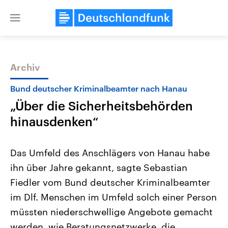
Close
menu
Archiv
Themen
Bund deutscher Kriminalbeamter nach Hanau
„Über die Sicherheitsbehörden
hinausdenken“
Das Umfeld des Anschlägers von Hanau habe
ihn über Jahre gekannt, sagte Sebastian
Landtagswahl Sachsen-Anhalt
USA
Fiedler vom Bund deutscher Kriminalbeamter
2026
Aktuelle Beiträge, Analys
Alle Informationen
Hintergründe
im Dlf. Menschen im Umfeld solch einer Person
Sachsen-Anhalt wählt am 6.
Wirtschaftlich und militäri
September 2026 einen neuen
gehören die Vereinigten S
müssten niederschwellige Angebote gemacht
Landtag. Seit 2021 wird das
den mächtigsten Ländern 
werden, wie Beratungsnetzwerke, die
Bundesland von einer Koalition aus
mit großem Einfluss auf d