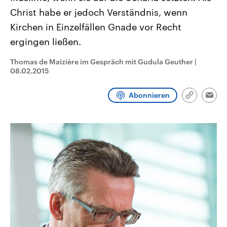
CDU, SPD und FDP regiert.-
aktuelle Weltgeschehen.
Christ habe er jedoch Verständnis, wenn
Umfragen, Prognosen,
Wahlprogramme, aktuelle Berichte
Kirchen in Einzelfällen Gnade vor Recht
Sendungen
Programm
Podcasts
und Hintergründe zu den Parteien
und Kandidaten der anstehenden
ergingen ließen.
Wahl.
Audio-Archiv
Thomas de Maizière im Gespräch mit Gudula Geuther
|
08.02.2015
Abonnieren
Link
Emai
kopieren/te