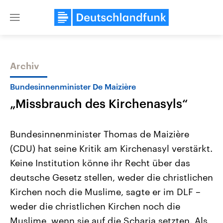
Close
menu
Archiv
Themen
Bundesinnenminister De Maizière
„Missbrauch des Kirchenasyls“
Bundesinnenminister Thomas de Maizière
(CDU) hat seine Kritik am Kirchenasyl verstärkt.
Keine Institution könne ihr Recht über das
Landtagswahl Sachsen-Anhalt
USA
deutsche Gesetz stellen, weder die christlichen
2026
Aktuelle Beiträge, Analys
Alle Informationen
Kirchen noch die Muslime, sagte er im DLF –
Hintergründe
Sachsen-Anhalt wählt am 6.
Wirtschaftlich und militäri
weder die christlichen Kirchen noch die
September 2026 einen neuen
gehören die Vereinigten S
Landtag. Seit 2021 wird das
den mächtigsten Ländern 
Muslime, wenn sie auf die Scharia setzten. Als
Bundesland von einer Koalition aus
mit großem Einfluss auf d