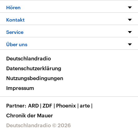
Programm
Hören
Alle Sendungen
Livestream
Kontakt
Die Nachrichten
Audios
Hörerservice
Service
Nachrichtenleicht
Podcasts
Social Media
FAQ
Über uns
Neue Beiträge auf dlf.de
Deutschlandfunk App
Newsletter
Deutschlandradio
Themen-Schwerpunkte
Nachrichten App
Deutschlandradio
Veranstaltungen
Presse
Frequenzen
Datenschutzerklärung
Musikliste
Ausbildung und Karriere
Nutzungsbedingungen
RSS
Transparenz
Impressum
Korrekturen
Barrierefreiheit
Partner
ARD
|
ZDF
|
Phoenix
|
arte
|
Chronik der Mauer
Deutschlandradio © 2026