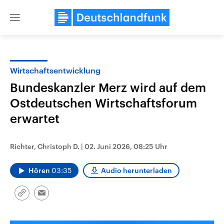
Close
menu
Wirtschaftsentwicklung
Themen
Bundeskanzler Merz wird auf dem
Ostdeutschen Wirtschaftsforum
erwartet
Richter, Christoph D.
|
02. Juni 2026, 08:25 Uhr
Hören
03:35
Audio herunterladen
Landtagswahl Sachsen-Anhalt
USA
2026
Aktuelle Beiträge, Analys
Alle Informationen
Hintergründe
Link
Email
Sachsen-Anhalt wählt am 6.
Wirtschaftlich und militäri
kopieren/teilen
September 2026 einen neuen
gehören die Vereinigten S
Landtag. Seit 2021 wird das
den mächtigsten Ländern 
Bundesland von einer Koalition aus
mit großem Einfluss auf d