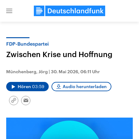
Close
menu
FDP-Bundespartei
Themen
Zwischen Krise und Hoffnung
Münchenberg, Jörg
|
30. Mai 2026, 06:11 Uhr
Hören
03:59
Audio herunterladen
Link
Email
kopieren/teilen
USA
Nahostkonflikt
Aktuelle Beiträge, Analysen und
Aktuelle Lage und Hinter
Der Überfall der palästine
Hintergründe
Wirtschaftlich und militärisch
Terrororganisation Hamas
gehören die Vereinigten Staaten zu
Oktober 2023 auf Israel ha
den mächtigsten Ländern der Erde,
Region wieder die Gewalt 
mit großem Einfluss auf das
Israel möchte die Hamas z