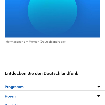
aktuelle Weltgeschehen.
Diese wird wie die Hisboll
Libanon vom Iran unterstüt
Sendungen
Programm
Podcasts
Audio-Archiv
Informationen am Morgen (Deutschlandradio)
Entdecken Sie den Deutschlandfunk
Programm
Programm
Hören
Alle Sendungen
Livestream