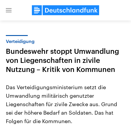
Close
menu
Verteidigung
Themen
Bundeswehr stoppt Umwandlung
von Liegenschaften in zivile
Nutzung – Kritik von Kommunen
Das Verteidigungsministerium setzt die
Umwandlung militärisch genutzter
Landtagswahl Sachsen-Anhalt
USA
Liegenschaften für zivile Zwecke aus. Grund
2026
Aktuelle Beiträge, Analys
Alle Informationen
sei der höhere Bedarf an Soldaten. Das hat
Hintergründe
Sachsen-Anhalt wählt am 6.
Wirtschaftlich und militäri
Folgen für die Kommunen.
September 2026 einen neuen
gehören die Vereinigten S
Landtag. Seit 2021 wird das
den mächtigsten Ländern 
Bundesland von einer Koalition aus
mit großem Einfluss auf d