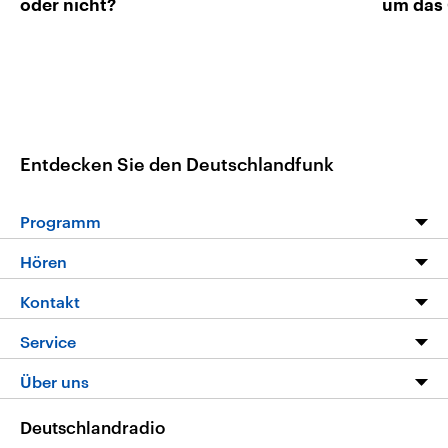
oder nicht?
um das 
Entdecken Sie den Deutschlandfunk
Programm
Programm
Hören
Alle Sendungen
Livestream
Kontakt
Die Nachrichten
Audios
Hörerservice
Service
Nachrichtenleicht
Podcasts
Social Media
FAQ
Über uns
Neue Beiträge auf dlf.de
Deutschlandfunk App
Newsletter
Deutschlandradio
Themen-Schwerpunkte
Nachrichten App
Deutschlandradio
Veranstaltungen
Presse