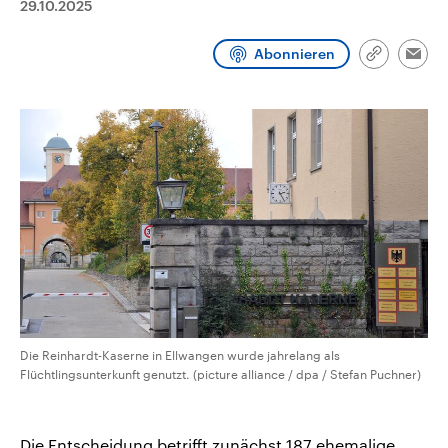
29.10.2025
CDU, SPD und FDP regiert.-
aktuelle Weltgeschehen.
Umfragen, Prognosen,
Wahlprogramme, aktuelle Berichte
Abonnieren
Sendungen
Programm
Podcasts
und Hintergründe zu den Parteien
Link
Emai
und Kandidaten der anstehenden
kopieren/te
Wahl.
Audio-Archiv
Die Reinhardt-Kaserne in Ellwangen wurde jahrelang als
Flüchtlingsunterkunft genutzt. (picture alliance / dpa / Stefan Puchner)
Die Entscheidung betrifft zunächst 187 ehemalige