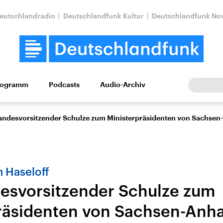
eutschlandradio
Deutschlandfunk Kultur
Deutschlandfunk No
rogramm
Podcasts
Audio-Archiv
Wirtschaft
Wissen
Kultur
Europa
Gesellschaf
ndesvorsitzender Schulze zum Ministerpräsidenten von Sachsen-
 Haseloff
svorsitzender Schulze zum
räsidenten von Sachsen-Anha
Nahostkonflikt
Iran
le Beiträge,
Aktuelle Lage und
Aktuelle Lage und