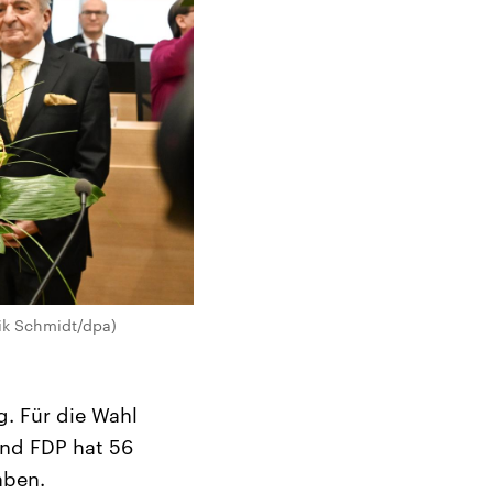
ik Schmidt/dpa)
. Für die Wahl
und FDP hat 56
aben.