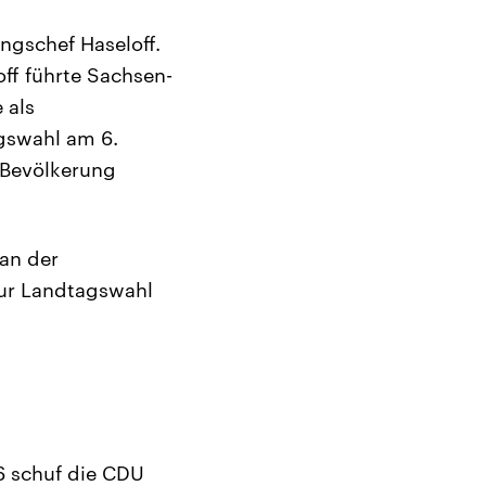
ngschef Haseloff.
off führte Sachsen-
 als
gswahl am 6.
 Bevölkerung
an der
zur Landtagswahl
16 schuf die CDU