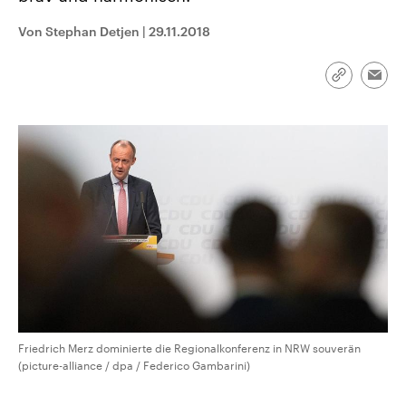
CDU, SPD und FDP regiert.-
aktuelle Weltgeschehen.
Umfragen, Prognosen,
Von Stephan Detjen
|
29.11.2018
Wahlprogramme, aktuelle Berichte
Sendungen
Programm
Podcasts
und Hintergründe zu den Parteien
und Kandidaten der anstehenden
Link
Wahl.
Emai
kopieren/te
Audio-Archiv
Friedrich Merz dominierte die Regionalkonferenz in NRW souverän
(picture-alliance / dpa / Federico Gambarini)