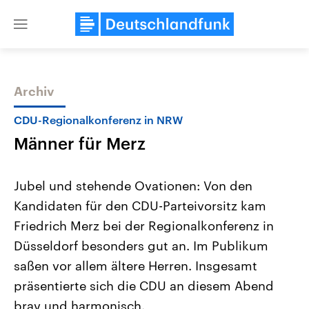
Close
menu
Archiv
Themen
CDU-Regionalkonferenz in NRW
Männer für Merz
Jubel und stehende Ovationen: Von den
Kandidaten für den CDU-Parteivorsitz kam
Friedrich Merz bei der Regionalkonferenz in
Landtagswahl Sachsen-Anhalt
USA
Düsseldorf besonders gut an. Im Publikum
2026
Aktuelle Beiträge, Analys
Alle Informationen
saßen vor allem ältere Herren. Insgesamt
Hintergründe
Sachsen-Anhalt wählt am 6.
Wirtschaftlich und militäri
präsentierte sich die CDU an diesem Abend
September 2026 einen neuen
gehören die Vereinigten S
Landtag. Seit 2021 wird das
den mächtigsten Ländern 
brav und harmonisch.
Bundesland von einer Koalition aus
mit großem Einfluss auf d