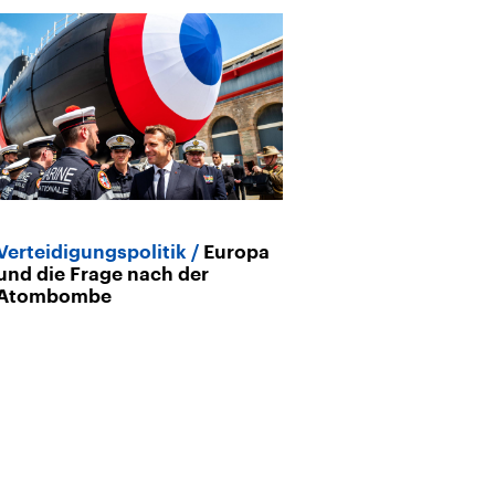
Verteidigungspolitik
Europa
Archiv
und die Frage nach der
Europäische V
Atombombe
EU-Kommission
Weißbuch für 
Rüstungspolit