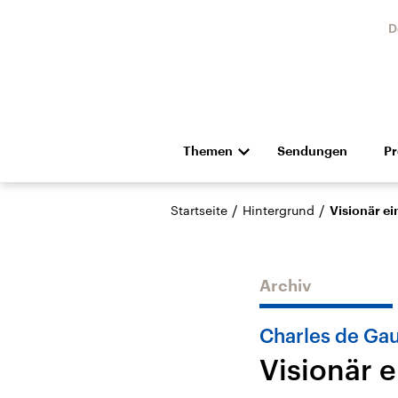
D
Themen
Sendungen
P
Die Nachrichten
Politik
/
/
Startseite
Hintergrund
Visionär e
Hörspiel und Feature
Musik
Archiv
Charles de Gau
Visionär 
Landtagswahl Sachsen-
USA
Anhalt 2026
Aktuel