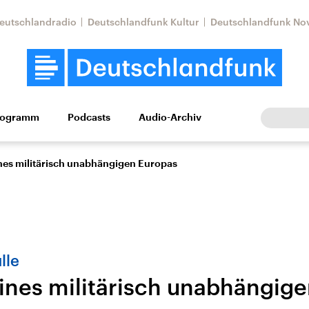
eutschlandradio
Deutschlandfunk Kultur
Deutschlandfunk No
rogramm
Podcasts
Audio-Archiv
Wirtschaft
Wissen
Kultur
Europa
Gesellschaf
ines militärisch unabhängigen Europas
lle
eines militärisch unabhängig
Nahostkonflikt
Iran
le Beiträge,
Aktuelle Lage und
Aktuelle Lage und