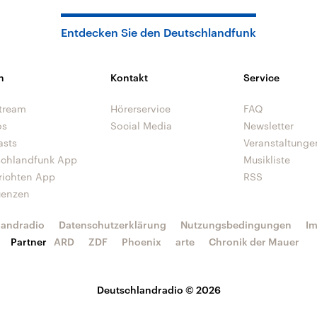
Entdecken Sie den Deutschlandfunk
n
Kontakt
Service
tream
Hörerservice
FAQ
os
Social Media
Newsletter
asts
Veranstaltunge
schlandfunk App
Musikliste
richten App
RSS
uenzen
landradio
Datenschutzerklärung
Nutzungsbedingungen
I
Partner
ARD
ZDF
Phoenix
arte
Chronik der Mauer
Deutschlandradio © 2026