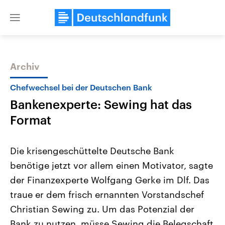
Close
menu
Archiv
Themen
Chefwechsel bei der Deutschen Bank
Bankenexperte: Sewing hat das
Format
Die krisengeschüttelte Deutsche Bank
benötige jetzt vor allem einen Motivator, sagte
Landtagswahl Sachsen-Anhalt
USA
der Finanzexperte Wolfgang Gerke im Dlf. Das
2026
Aktuelle Beiträge, Analys
Alle Informationen
Hintergründe
traue er dem frisch ernannten Vorstandschef
Sachsen-Anhalt wählt am 6.
Wirtschaftlich und militäri
September 2026 einen neuen
gehören die Vereinigten S
Christian Sewing zu. Um das Potenzial der
Landtag. Seit 2021 wird das
den mächtigsten Ländern 
Bank zu nutzen, müsse Sewing die Belegschaft
Bundesland von einer Koalition aus
mit großem Einfluss auf d