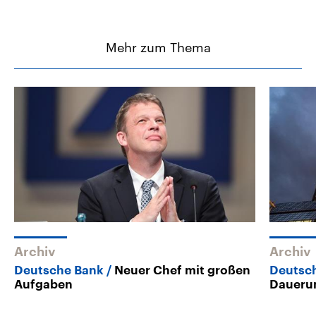
Mehr zum Thema
Archiv
Archiv
Deutsche Bank
Neuer Chef mit großen
Deutsc
Aufgaben
Dauer