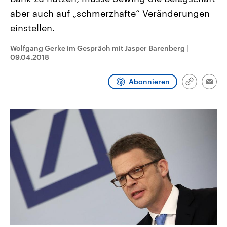
CDU, SPD und FDP regiert.-
aktuelle Weltgeschehen.
aber auch auf „schmerzhafte“ Veränderungen
Umfragen, Prognosen,
Wahlprogramme, aktuelle Berichte
einstellen.
Sendungen
Programm
Podcasts
und Hintergründe zu den Parteien
und Kandidaten der anstehenden
Wahl.
Wolfgang Gerke im Gespräch mit Jasper Barenberg
|
Audio-Archiv
09.04.2018
Abonnieren
Link
Emai
kopieren/te