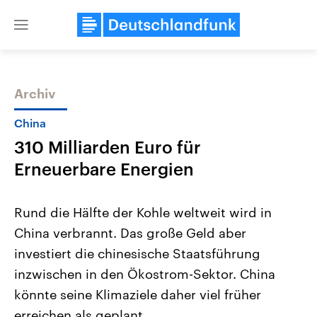
Close
menu
Archiv
Themen
China
310 Milliarden Euro für
Erneuerbare Energien
Rund die Hälfte der Kohle weltweit wird in
China verbrannt. Das große Geld aber
Landtagswahl Sachsen-Anhalt
USA
investiert die chinesische Staatsführung
2026
Aktuelle Beiträge, Analys
Alle Informationen
Hintergründe
inzwischen in den Ökostrom-Sektor. China
Sachsen-Anhalt wählt am 6.
Wirtschaftlich und militäri
September 2026 einen neuen
gehören die Vereinigten S
könnte seine Klimaziele daher viel früher
Landtag. Seit 2021 wird das
den mächtigsten Ländern 
erreichen als geplant.
Bundesland von einer Koalition aus
mit großem Einfluss auf d