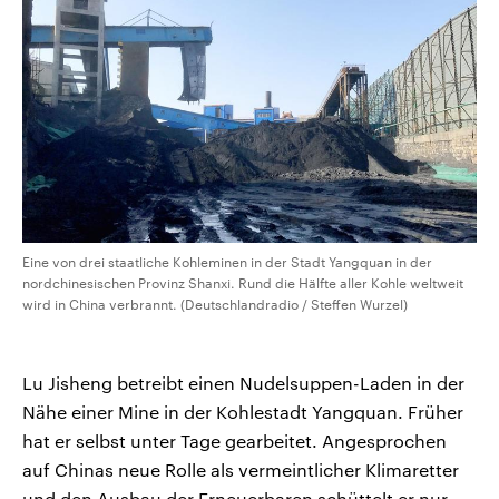
Eine von drei staatliche Kohleminen in der Stadt Yangquan in der
nordchinesischen Provinz Shanxi. Rund die Hälfte aller Kohle weltweit
wird in China verbrannt. (Deutschlandradio / Steffen Wurzel)
Lu Jisheng betreibt einen Nudelsuppen-Laden in der
Nähe einer Mine in der Kohlestadt Yangquan. Früher
hat er selbst unter Tage gearbeitet. Angesprochen
auf Chinas neue Rolle als vermeintlicher Klimaretter
und den Ausbau der Erneuerbaren schüttelt er nur