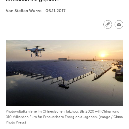
CDU, SPD und FDP regiert.-
aktuelle Weltgeschehen.
Umfragen, Prognosen,
Von Steffen Wurzel
|
06.11.2017
Wahlprogramme, aktuelle Berichte
Sendungen
Programm
Podcasts
und Hintergründe zu den Parteien
und Kandidaten der anstehenden
Wahl.
Link
Emai
kopieren/te
Audio-Archiv
Photovoltaikanlage im Chinesischen Taizhou. Bis 2020 will China rund
310 Milliarden Euro für Erneuerbare Energien ausgeben. (imago / China
Photo Press)