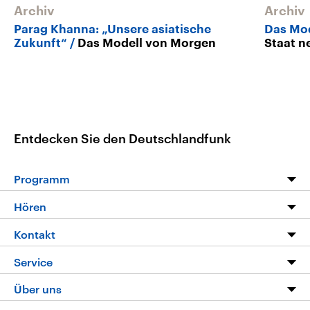
Archiv
Archiv
Parag Khanna: „Unsere asiatische
Das Mod
Zukunft“
Das Modell von Morgen
Staat n
Entdecken Sie den Deutschlandfunk
Programm
Programm
Hören
Alle Sendungen
Livestream
Kontakt
Die Nachrichten
Audios
Hörerservice
Service
Nachrichtenleicht
Podcasts
Social Media
FAQ
Über uns
Neue Beiträge auf dlf.de
Deutschlandfunk App
Newsletter