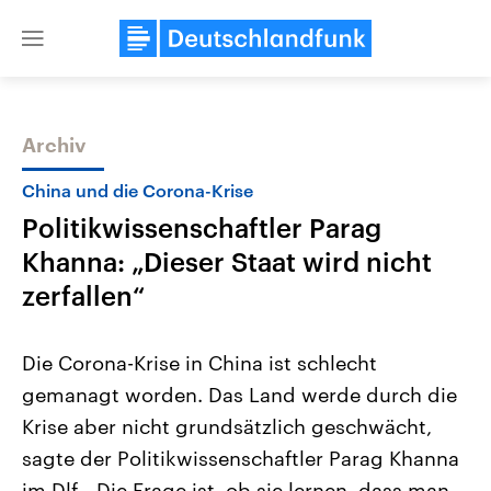
Close
menu
Archiv
Themen
China und die Corona-Krise
Politikwissenschaftler Parag
Khanna: „Dieser Staat wird nicht
zerfallen“
Die Corona-Krise in China ist schlecht
Landtagswahl Sachsen-Anhalt
USA
gemanagt worden. Das Land werde durch die
2026
Aktuelle Beiträge, Analys
Alle Informationen
Hintergründe
Krise aber nicht grundsätzlich geschwächt,
Sachsen-Anhalt wählt am 6.
Wirtschaftlich und militäri
September 2026 einen neuen
gehören die Vereinigten S
sagte der Politikwissenschaftler Parag Khanna
Landtag. Seit 2021 wird das
den mächtigsten Ländern 
Bundesland von einer Koalition aus
im Dlf. „Die Frage ist, ob sie lernen, dass man
mit großem Einfluss auf d