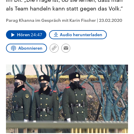
CDU, SPD und FDP regiert.-
aktuelle Weltgeschehen.
als Team handeln kann statt gegen das Volk.“
Umfragen, Prognosen,
Wahlprogramme, aktuelle Berichte
Sendungen
Programm
Podcasts
und Hintergründe zu den Parteien
Parag Khanna im Gespräch mit Karin Fischer
|
23.02.2020
und Kandidaten der anstehenden
Wahl.
Audio-Archiv
Hören
24:47
Audio herunterladen
Abonnieren
Link
Email
kopieren/teilen