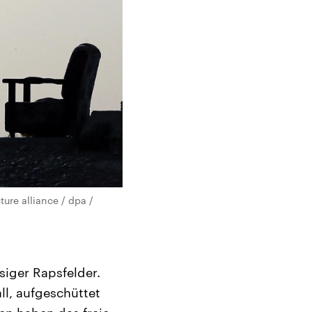
ure alliance / dpa /
siger Rapsfelder.
ll, aufgeschüttet