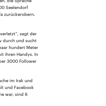
en, die Sprache
500 Seelendorf
fa zurückerobern.
verletzt“, sagt der
ov durch und sucht
 paar hundert Meter
t ihren Handys. In
über 3000 Follower
Sache im Irak und
 alt und Facebook
ne war, sind 6