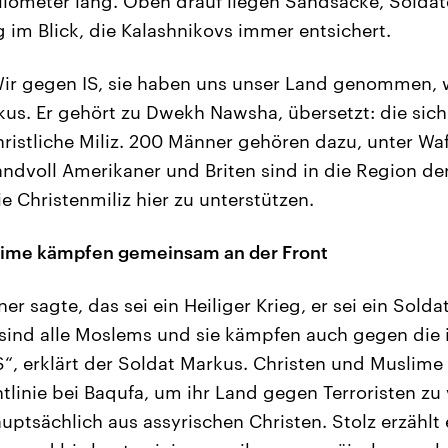
ilometer lang. Oben drauf liegen Sandsäcke, Soldat
g im Blick, die Kalashnikovs immer entsichert.
ir gegen IS, sie haben uns unser Land genommen, w
kus. Er gehört zu Dwekh Nawsha, übersetzt: die sic
hristliche Miliz. 200 Männer gehören dazu, unter Wa
andvoll Amerikaner und Briten sind in die Region de
Christenmiliz hier zu unterstützen.
lime kämpfen gemeinsam an der Front
r sagte, das sei ein Heiliger Krieg, er sei ein Soldat
 sind alle Moslems und sie kämpfen auch gegen die 
S“, erklärt der Soldat Markus. Christen und Muslime 
tlinie bei Baqufa, um ihr Land gegen Terroristen zu 
ptsächlich aus assyrischen Christen. Stolz erzählt 