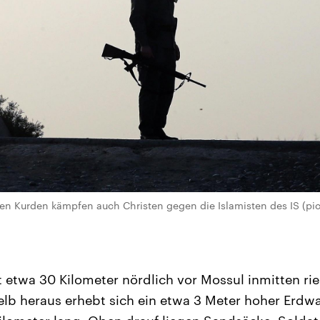
 Kurden kämpfen auch Christen gegen die Islamisten des IS (pict
gt etwa 30 Kilometer nördlich vor Mossul inmitten rie
lb heraus erhebt sich ein etwa 3 Meter hoher Erdwa