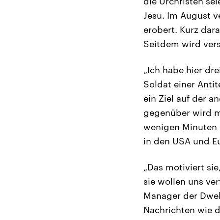
die Urchristen se
Jesu. Im August v
erobert. Kurz dar
Seitdem wird versu
„Ich habe hier dre
Soldat einer Anti
ein Ziel auf der 
gegenüber wird m
wenigen Minuten w
in den USA und E
„Das motiviert sie
sie wollen uns ve
Manager der Dwekh
Nachrichten wie 