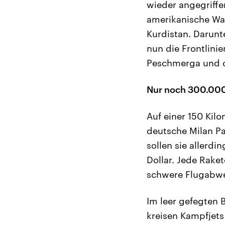
wieder angegriffen
amerikanische Waff
Kurdistan. Darunt
nun die Frontlini
Peschmerga und d
Nur noch 300.000 
Auf einer 150 Kil
deutsche Milan P
sollen sie allerd
Dollar. Jede Rake
schwere Flugabweh
Im leer gefegten 
kreisen Kampfjets 