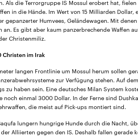
. Als die Terrorgruppe IS Mossul erobert hat, fielen
en in die Hände. Im Wert von 15 Milliarden Dollar, e
er gepanzerter Humvees, Geländewagen. Mit denen 
en an. Es gibt aber kaum panzerbrechende Waffen au
er Christenmiliz.
Christen im Irak
ometer langen Frontlinie um Mossul herum sollen ger
anzerabwehrsysteme zur Verfügung stehen. Auf de
ings zu haben sein. Eine deutsches Milan System kost
te noch einmal 3000 Dollar. In der Ferne sind Dushka
rwaffen, die meist auf Pick-ups montiert sind.
Baqufa lungern hungrige Hunde durch die Nacht, üb
der Alliierten gegen den IS. Deshalb fallen gerade k