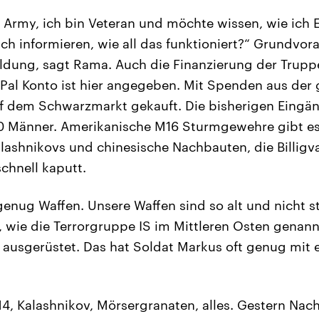
S Army, ich bin Veteran und möchte wissen, wie ich 
ich informieren, wie all das funktioniert?“ Grundvor
ildung, sagt Rama. Auch die Finanzierung der Trupp
Pal Konto ist hier angegeben. Mit Spenden aus der
 dem Schwarzmarkt gekauft. Die bisherigen Eingäng
0 Männer. Amerikanische M16 Sturmgewehre gibt e
lashnikovs und chinesische Nachbauten, die Billigva
chnell kaputt.
genug Waffen. Unsere Waffen sind so alt und nicht s
, wie die Terrorgruppe IS im Mittleren Osten genannt
 ausgerüstet. Das hat Soldat Markus oft genug mit
4, Kalashnikov, Mörsergranaten, alles. Gestern Nac