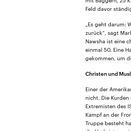
mit Baggern, 25 K
Feld davor ständi
„Es geht darum: W
zurück“, sagt Mar
Nawsha ist eine c
einmal 50. Eine H
gekommen, um die 
Christen und Mus
Einer der Amerikane
nicht. Die Kurden
Extremisten des I
Kampf an der Fron
Truppe besteht hau