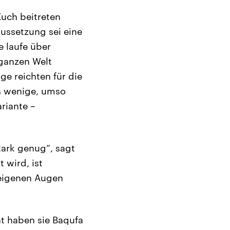
Euch beitreten
aussetzung sei eine
e laufe über
 ganzen Welt
e reichten für die
s wenige, umso
riante –
tark genug“, sagt
 wird, ist
 eigenen Augen
ht haben sie Baqufa