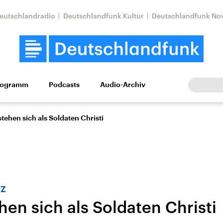
eutschlandradio
Deutschlandfunk Kultur
Deutschlandfunk No
rogramm
Podcasts
Audio-Archiv
Wirtschaft
Wissen
Kultur
Europa
Gesellschaf
stehen sich als Soldaten Christi
iz
hen sich als Soldaten Christi
Nahostkonflikt
Iran
le Beiträge,
Aktuelle Lage und
Aktuelle Lage und