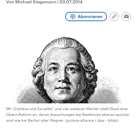
Von Michael Stegemann
|
02.07.2014
aktuelle Weltgeschehen.
Diese wird wie die Hisboll
Libanon vom Iran unterstüt
Abonnieren
Sendungen
Programm
Podcasts
Link
Emai
kopieren/te
Audio-Archiv
Mit „Orpheus und Eurydike“ und vier weiteren Werken stieß Gluck eine
Opern-Reform an, deren Auswirkungen bei Beethoven ebenso spürbar
sind wie bei Berlioz oder Wagner. (picture-alliance / dpa – bifab)