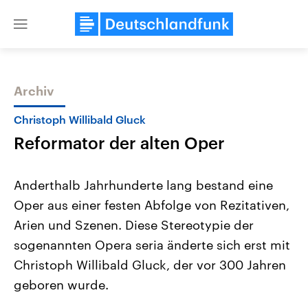
Close
menu
Archiv
Themen
Christoph Willibald Gluck
Reformator der alten Oper
Anderthalb Jahrhunderte lang bestand eine
Oper aus einer festen Abfolge von Rezitativen,
Arien und Szenen. Diese Stereotypie der
USA
Nahostkonflikt
sogenannten Opera seria änderte sich erst mit
Aktuelle Beiträge, Analysen und
Aktuelle Lage und Hinter
Der Überfall der palästine
Hintergründe
Christoph Willibald Gluck, der vor 300 Jahren
Wirtschaftlich und militärisch
Terrororganisation Hamas
geboren wurde.
gehören die Vereinigten Staaten zu
Oktober 2023 auf Israel ha
den mächtigsten Ländern der Erde,
Region wieder die Gewalt 
mit großem Einfluss auf das
Israel möchte die Hamas z