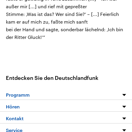
außer mir [...] und rief mit gepreßter
Stimme: ‚Was ist das? Wer sind Sie?‘ – [...] Feierlich
kam er auf mich zu, faßte mich sanft
bei der Hand und sagte, sonderbar lächelnd: ‚Ich bin
der Ritter Gluck!‘“
Entdecken Sie den Deutschlandfunk
Programm
Programm
Hören
Alle Sendungen
Livestream
Kontakt
Die Nachrichten
Audios
Hörerservice
Service