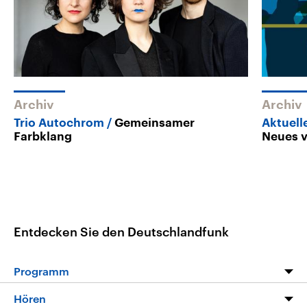
Archiv
Archiv
Trio Autochrom
Gemeinsamer
Aktuell
Farbklang
Neues v
Entdecken Sie den Deutschlandfunk
Programm
Programm
Hören