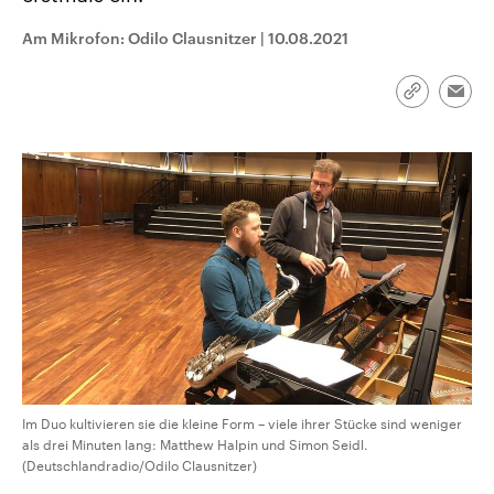
CDU, SPD und FDP regiert.-
aktuelle Weltgeschehen.
Umfragen, Prognosen,
Am Mikrofon: Odilo Clausnitzer
|
10.08.2021
Wahlprogramme, aktuelle Berichte
Sendungen
Programm
Podcasts
und Hintergründe zu den Parteien
und Kandidaten der anstehenden
Link
Wahl.
Emai
kopieren/te
Audio-Archiv
Im Duo kultivieren sie die kleine Form – viele ihrer Stücke sind weniger
als drei Minuten lang: Matthew Halpin und Simon Seidl.
(Deutschlandradio/Odilo Clausnitzer)