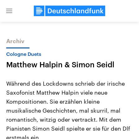
Close
menu
Archiv
Themen
Cologne Duets
Matthew Halpin & Simon Seidl
Während des Lockdowns schrieb der irische
Saxofonist Matthew Halpin viele neue
Kompositionen. Sie erzählen kleine
Landtagswahl Sachsen-Anhalt
USA
musikalische Geschichten, mal skurril, mal
2026
Aktuelle Beiträge, Analys
Alle Informationen
romantisch, witzig oder vertrackt. Mit dem
Hintergründe
Sachsen-Anhalt wählt am 6.
Wirtschaftlich und militäri
Pianisten Simon Seidl spielte er sie für den Dlf
September 2026 einen neuen
gehören die Vereinigten S
Landtag. Seit 2021 wird das
den mächtigsten Ländern 
erstmals ein.
Bundesland von einer Koalition aus
mit großem Einfluss auf d