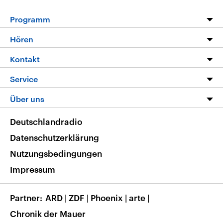
Programm
Programm
Hören
Alle Sendungen
Livestream
Kontakt
Die Nachrichten
Audios
Hörerservice
Service
Nachrichtenleicht
Podcasts
Social Media
FAQ
Über uns
Neue Beiträge auf dlf.de
Deutschlandfunk App
Newsletter
Deutschlandradio
Themen-Schwerpunkte
Nachrichten App
Deutschlandradio
Veranstaltungen
Presse
Frequenzen
Datenschutzerklärung
Musikliste
Ausbildung und Karriere
Nutzungsbedingungen
RSS
Transparenz
Impressum
Korrekturen
Barrierefreiheit
Partner
ARD
|
ZDF
|
Phoenix
|
arte
|
Chronik der Mauer