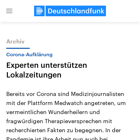
Close
menu
Archiv
Themen
Corona-Aufklärung
Experten unterstützen
Lokalzeitungen
Bereits vor Corona sind Medizinjournalisten
mit der Plattform Medwatch angetreten, um
Landtagswahl Sachsen-Anhalt
USA
vermeintlichen Wunderheilern und
2026
Aktuelle Beiträge, Analys
Alle Informationen
Hintergründe
fragwürdigen Therapieversprechen mit
Sachsen-Anhalt wählt am 6.
Wirtschaftlich und militäri
September 2026 einen neuen
gehören die Vereinigten S
recherchierten Fakten zu begegnen. In der
Landtag. Seit 2021 wird das
den mächtigsten Ländern 
Pandemie ist ihre Arbeit nun auch bei
Bundesland von einer Koalition aus
mit großem Einfluss auf d