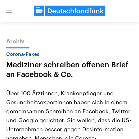
Close
menu
Archiv
Themen
Corona-Fakes
Mediziner schreiben offenen Brief
an Facebook & Co.
Über 100 Ärztinnen, Krankenpfleger und
Gesundheitsexpertinnen haben sich in einem
Landtagswahl Sachsen-Anhalt
USA
gemeinsamen Schreiben an Facebook, Twitter
2026
Aktuelle Beiträge, Analys
Alle Informationen
Hintergründe
und Google gerichtet. Sie wollen, dass die US-
Sachsen-Anhalt wählt am 6.
Wirtschaftlich und militäri
September 2026 einen neuen
gehören die Vereinigten S
Unternehmen besser gegen Desinformation
Landtag. Seit 2021 wird das
den mächtigsten Ländern 
vorgehen. Menschen, die Corona-
Bundesland von einer Koalition aus
mit großem Einfluss auf d