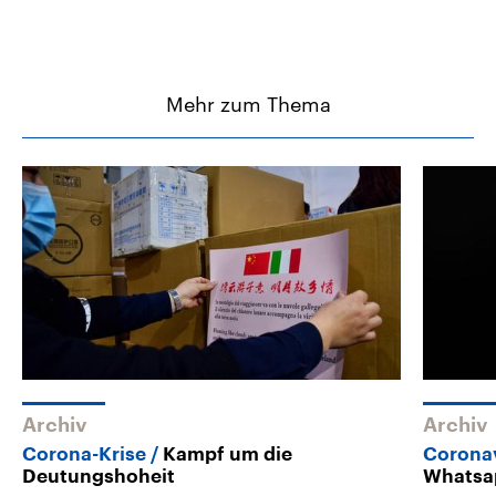
Mehr zum Thema
Archiv
Archiv
Corona-Krise
Kampf um die
Corona
Deutungshoheit
Whatsa