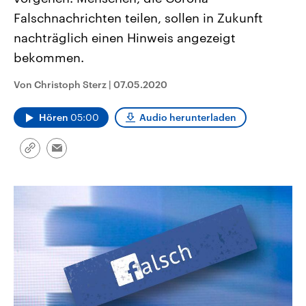
CDU, SPD und FDP regiert.-
aktuelle Weltgeschehen.
Falschnachrichten teilen, sollen in Zukunft
Umfragen, Prognosen,
Wahlprogramme, aktuelle Berichte
nachträglich einen Hinweis angezeigt
Sendungen
Programm
Podcasts
und Hintergründe zu den Parteien
und Kandidaten der anstehenden
bekommen.
Wahl.
Audio-Archiv
Von Christoph Sterz
|
07.05.2020
Hören
05:00
Audio herunterladen
Link
Email
kopieren/teilen