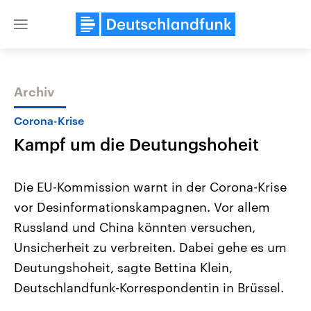
Close
menu
Archiv
Themen
Corona-Krise
Kampf um die Deutungshoheit
Die EU-Kommission warnt in der Corona-Krise
vor Desinformationskampagnen. Vor allem
Russland und China könnten versuchen,
Landtagswahl Sachsen-Anhalt
USA
Unsicherheit zu verbreiten. Dabei gehe es um
2026
Aktuelle Beiträge, Analys
Alle Informationen
Deutungshoheit, sagte Bettina Klein,
Hintergründe
Sachsen-Anhalt wählt am 6.
Wirtschaftlich und militäri
Deutschlandfunk-Korrespondentin in Brüssel.
September 2026 einen neuen
gehören die Vereinigten S
Landtag. Seit 2021 wird das
den mächtigsten Ländern 
Bundesland von einer Koalition aus
mit großem Einfluss auf d